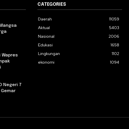
CATEGORIES
Daerah
11059
 Mangsa
Aktual
5403
rga
Nasional
2006
Edukasi
1658
Lingkungan
1102
i Wapres
ampak
ekonomi
1094
i
D Negeri 7
a Gemar