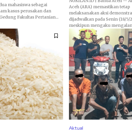
NUKILAN.ID | Banda Aceh — Al
dua mahasiswa sebagai
Aceh (ARA) memastikan tetap
lam kasus perusakan dan
melaksanakan aksi demonstras
edung Fakultas Pertanian...
dijadwalkan pada Senin (18/5/
meskipun mengaku mengalami
Aktual