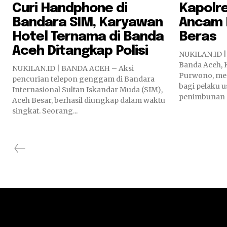
Curi Handphone di
Kapolr
Bandara SIM, Karyawan
Ancam 
Hotel Ternama di Banda
Beras
Aceh Ditangkap Polisi
NUKILAN.ID |
Banda Aceh, 
NUKILAN.ID | BANDA ACEH – Aksi
Purwono, me
pencurian telepon genggam di Bandara
bagi pelaku 
Internasional Sultan Iskandar Muda (SIM),
penimbunan a
Aceh Besar, berhasil diungkap dalam waktu
singkat. Seorang...