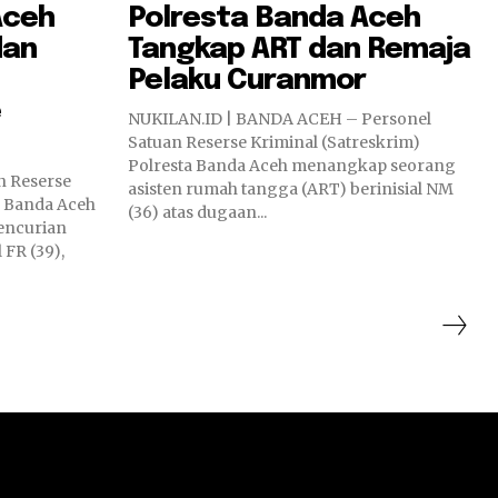
Aceh
Polresta Banda Aceh
dan
Tangkap ART dan Remaja
Pelaku Curanmor
e
NUKILAN.ID | BANDA ACEH – Personel
Satuan Reserse Kriminal (Satreskrim)
Polresta Banda Aceh menangkap seorang
n Reserse
asisten rumah tangga (ART) berinisial NM
a Banda Aceh
(36) atas dugaan...
encurian
 FR (39),