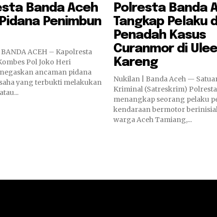
esta Banda Aceh
Polresta Banda 
Pidana Penimbun
Tangkap Pelaku 
Penadah Kasus
Curanmor di Ule
 BANDA ACEH – Kapolresta
Kareng
Kombes Pol Joko Heri
negaskan ancaman pidana
Nukilan | Banda Aceh — Satua
usaha yang terbukti melakukan
Kriminal (Satreskrim) Polrest
tau...
menangkap seorang pelaku p
kendaraan bermotor berinisial
warga Aceh Tamiang,...