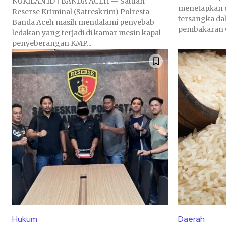
NUKILAN.ID | BANDA ACEH — Satuan
menetapkan 
Reserse Kriminal (Satreskrim) Polresta
tersangka da
Banda Aceh masih mendalami penyebab
pembakaran G
ledakan yang terjadi di kamar mesin kapal
penyeberangan KMP...
Hukum
Daerah