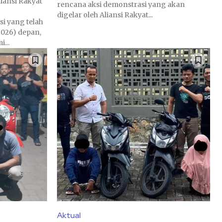
iansi Rakyat
rencana aksi demonstrasi yang akan
digelar oleh Aliansi Rakyat...
i yang telah
2026) depan,
...
Aktual