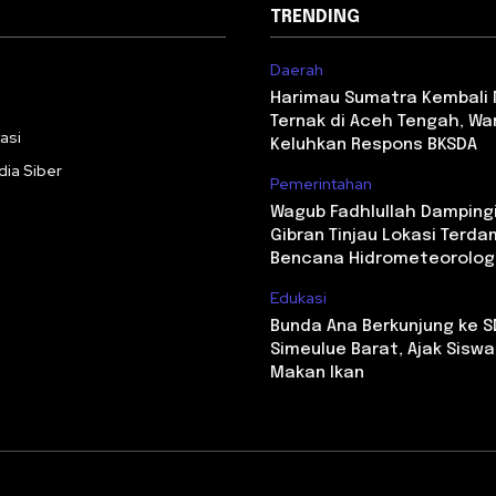
TRENDING
Daerah
i
Harimau Sumatra Kembali
Ternak di Aceh Tengah, Wa
asi
Keluhkan Respons BKSDA
ia Siber
Pemerintahan
Wagub Fadhlullah Damping
Gibran Tinjau Lokasi Terd
Bencana Hidrometeorolog
Edukasi
Bunda Ana Berkunjung ke S
Simeulue Barat, Ajak Sisw
Makan Ikan