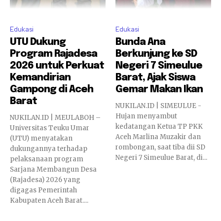
Edukasi
Edukasi
UTU Dukung
Bunda Ana
Program Rajadesa
Berkunjung ke SD
2026 untuk Perkuat
Negeri 7 Simeulue
Kemandirian
Barat, Ajak Siswa
Gampong di Aceh
Gemar Makan Ikan
Barat
NUKILAN.ID | SIMEULUE -
Hujan menyambut
NUKILAN.ID | MEULABOH –
kedatangan Ketua TP PKK
Universitas Teuku Umar
Aceh Marlina Muzakir dan
(UTU) menyatakan
rombongan, saat tiba dii SD
dukungannya terhadap
Negeri 7 Simeulue Barat, di...
pelaksanaan program
Sarjana Membangun Desa
(Rajadesa) 2026 yang
digagas Pemerintah
Kabupaten Aceh Barat....