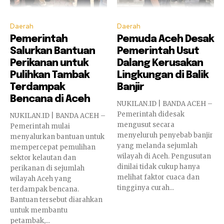
Daerah
Daerah
Pemerintah
Pemuda Aceh Desak
Salurkan Bantuan
Pemerintah Usut
Perikanan untuk
Dalang Kerusakan
Pulihkan Tambak
Lingkungan di Balik
Terdampak
Banjir
Bencana di Aceh
NUKILAN.ID | BANDA ACEH –
Pemerintah didesak
NUKILAN.ID | BANDA ACEH –
mengusut secara
Pemerintah mulai
menyeluruh penyebab banjir
menyalurkan bantuan untuk
yang melanda sejumlah
mempercepat pemulihan
wilayah di Aceh. Pengusutan
sektor kelautan dan
dinilai tidak cukup hanya
perikanan di sejumlah
melihat faktor cuaca dan
wilayah Aceh yang
tingginya curah...
terdampak bencana.
Bantuan tersebut diarahkan
untuk membantu
petambak,...