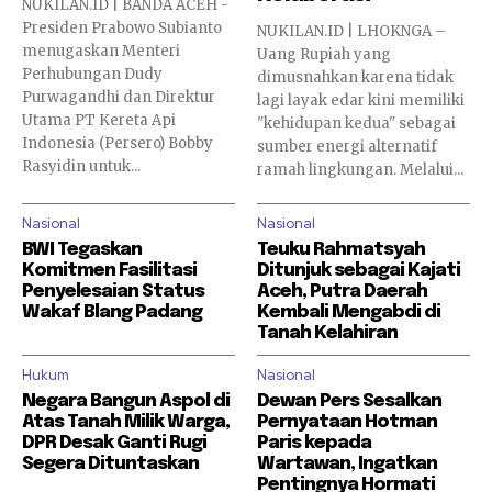
NUKILAN.ID | BANDA ACEH -
Presiden Prabowo Subianto
NUKILAN.ID | LHOKNGA –
menugaskan Menteri
Uang Rupiah yang
DEMOKRASI
Perhubungan Dudy
dimusnahkan karena tidak
Purwagandhi dan Direktur
lagi layak edar kini memiliki
Demokrasi Aceh Harus Menghargai
Utama PT Kereta Api
"kehidupan kedua" sebagai
Proses Kaderisasi Partai
Indonesia (Persero) Bobby
sumber energi alternatif
Akil
-
19/07/2026
0
Rasyidin untuk...
ramah lingkungan. Melalui...
Nasional
Nasional
Jelang Musda Demokrat Aceh,
BWI Tegaskan
Teuku Rahmatsyah
Nurdiansyah Alasta Kirim Surat Terbuka
Komitmen Fasilitasi
Ditunjuk sebagai Kajati
kepada AHY
Penyelesaian Status
Aceh, Putra Daerah
Redaksi
-
15/07/2026
0
Wakaf Blang Padang
Kembali Mengabdi di
Tanah Kelahiran
Golkar Aceh Fokus Dukung Pemerintah,
Hukum
Nasional
Belum Bahas Pilkada
Negara Bangun Aspol di
Dewan Pers Sesalkan
Redaksi
-
11/07/2026
0
Atas Tanah Milik Warga,
Pernyataan Hotman
DPR Desak Ganti Rugi
Paris kepada
Segera Dituntaskan
Wartawan, Ingatkan
PSI Balas Kritik PDIP soal Safari Jokowi,
Pentingnya Hormati