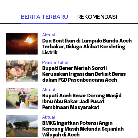
BERITA TERBARU
REKOMENDASI
Aktual
Dua Boat Ikan di Lampulo Banda Aceh
Terbakar, Diduga Akibat Korsleting
Listrik
Pemerintahan
Bupati Bener Meriah Soroti
Kerusakan Irigasi dan Defisit Beras
dalam FGD Pascabencana Aceh
Aktual
Bupati Aceh Besar Dorong Masjid
Ibnu Abu Bakar Jadi Pusat
Pembinaan Masyarakat
Aktual
BMKG Ingatkan Potensi Angin
Kencang Masih Melanda Sejumlah
Wilayah di Aceh