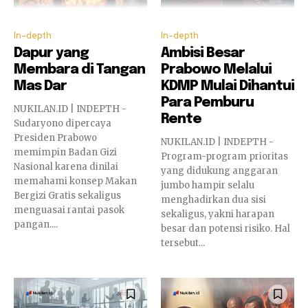
1945 di Papua dan Aceh
Redaksi
-
01/06/2026
0
In-depth
In-depth
Dapur yang
Ambisi Besar
Ahmad Doli Usul Dana Otsus Aceh Diatur
Membara di Tangan
Prabowo Melalui
Lebih Tegas hingga Tingkat
Mas Dar
KDMP Mulai Dihantui
Kabupaten/Kota
Para Pemburu
Redaksi
-
26/05/2026
0
NUKILAN.ID | INDEPTH -
Rente
Sudaryono dipercaya
Kaesang Tunjuk T Rival Amiruddin Pimpin
Presiden Prabowo
NUKILAN.ID | INDEPTH -
PSI Aceh
memimpin Badan Gizi
Program-program prioritas
Nasional karena dinilai
Redaksi
-
22/05/2026
0
yang didukung anggaran
memahami konsep Makan
jumbo hampir selalu
Bergizi Gratis sekaligus
menghadirkan dua sisi
Muat lebih banyak
menguasai rantai pasok
sekaligus, yakni harapan
pangan....
besar dan potensi risiko. Hal
tersebut...