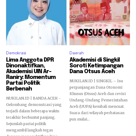
Demokrasi
Daerah
Lima Anggota DPR
Akademisi di Singkil
Dinonaktifkan,
Soroti Ketimpangan
Akademisi UIN Ar-
Dana Otsus Aceh
Raniry: Momentum
NUKILAN.ID | SINGKIL – Isu
Partai Politik
perpanjangan Dana Otonomi
Berbenah
Khusus (Otsus) Aceh dan revisi
NUKILAN.ID | BANDA ACEH -
Undang-Undang Pemerintahan
Gelombang demonstrasi yang
Aceh (UUPA) kembali mencuat.
terjadi dalam beberapa waktu
Suara dari wilayah perbatasan
terakhir berbuntut panjang.
pun mulai...
Sejumlah partai politik
mengambil langkah tegas