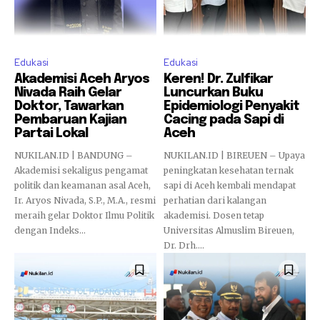
Edukasi
Edukasi
Akademisi Aceh Aryos
Keren! Dr. Zulfikar
Nivada Raih Gelar
Luncurkan Buku
Doktor, Tawarkan
Epidemiologi Penyakit
Pembaruan Kajian
Cacing pada Sapi di
Partai Lokal
Aceh
NUKILAN.ID | BANDUNG –
NUKILAN.ID | BIREUEN – Upaya
Akademisi sekaligus pengamat
peningkatan kesehatan ternak
politik dan keamanan asal Aceh,
sapi di Aceh kembali mendapat
Ir. Aryos Nivada, S.P., M.A., resmi
perhatian dari kalangan
meraih gelar Doktor Ilmu Politik
akademisi. Dosen tetap
dengan Indeks...
Universitas Almuslim Bireuen,
Dr. Drh....