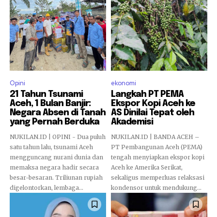
Opini
ekonomi
21 Tahun Tsunami
Langkah PT PEMA
Aceh, 1 Bulan Banjir:
Ekspor Kopi Aceh ke
Negara Absen di Tanah
AS Dinilai Tepat oleh
yang Pernah Berduka
Akademisi
NUKILAN.ID | OPINI - Dua puluh
NUKILAN.ID | BANDA ACEH –
satu tahun lalu, tsunami Aceh
PT Pembangunan Aceh (PEMA)
mengguncang nurani dunia dan
tengah menyiapkan ekspor kopi
memaksa negara hadir secara
Aceh ke Amerika Serikat,
besar-besaran. Triliunan rupiah
sekaligus memperluas relaksasi
digelontorkan, lembaga...
kondensor untuk mendukung...