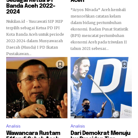
Sebagai Ketua IPI
Aceh
Banda Aceh 2022-
*Aryos Nivada* Aceh kembali
2024
menorehkan catatan kelam
Nukilan.id - Yusrawati SIP MIP
dalam bidang pertumbuhan
terpilih sebagai Ketua PD IPI
ekonomi. Badan Pusat Statistik
Kota Banda Aceh untuk periode
(BPS) mencatat pertumbuhan
2022-2024 dalam Musyawarah
ekonomi Aceh pada triwulan II
Daerah (Musda) I PD Ikatan
tahun 2021 sebesar...
Pustakawan...
Analisis
Analisis
Wawancara Rustam
Dari Demokrat Menuju