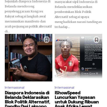
Sejumlah diaspora Indonesia di
masyarakat sipil Indonesia di
Belanda mendorong
Belanda mendeklarasikan
penyelenggaraan Kongres
pembentukan Blok Politik
Rakyat sebagai langkah awal
Alternatif sebagai upaya
merumuskan manifesto dan
menghadirkan narasi tandingan
arah perjuangan politik alternatif
terhadap...
di...
Internasional
Internasional
Diaspora Indonesia di
IShowSpeed
Belanda Deklarasikan
Luncurkan Yayasan
Blok Politik Alternatif,
untuk Dukung Ribuan
Dandhy Dwi Laksono
Anak Afrika Lewat