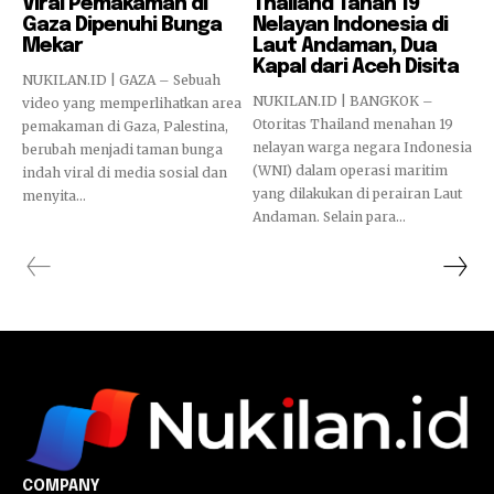
Viral Pemakaman di
Thailand Tahan 19
Gaza Dipenuhi Bunga
Nelayan Indonesia di
Mekar
Laut Andaman, Dua
Kapal dari Aceh Disita
NUKILAN.ID | GAZA – Sebuah
NUKILAN.ID | BANGKOK –
video yang memperlihatkan area
Otoritas Thailand menahan 19
pemakaman di Gaza, Palestina,
nelayan warga negara Indonesia
berubah menjadi taman bunga
(WNI) dalam operasi maritim
indah viral di media sosial dan
yang dilakukan di perairan Laut
menyita...
Andaman. Selain para...
COMPANY