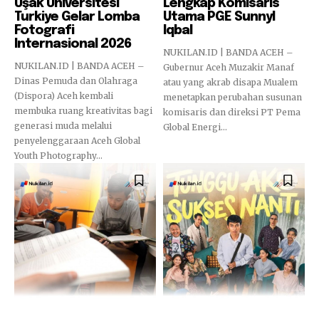
Uşak Üniversitesi
Lengkap Komisaris
Turkiye Gelar Lomba
Utama PGE Sunnyl
Fotografi
Iqbal
Internasional 2026
NUKILAN.ID | BANDA ACEH –
NUKILAN.ID | BANDA ACEH –
Gubernur Aceh Muzakir Manaf
Dinas Pemuda dan Olahraga
atau yang akrab disapa Mualem
(Dispora) Aceh kembali
menetapkan perubahan susunan
membuka ruang kreativitas bagi
komisaris dan direksi PT Pema
generasi muda melalui
Global Energi...
penyelenggaraan Aceh Global
Youth Photography...