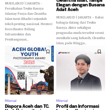
Cleantha Islan, Tampil
NUKILAN.ID | JAKARTA -
Elegan dengan Busana
Pernikahan Teuku Rassya
Adat Aceh
Islamay Pasya dan Cleantha
NUKILAN.ID | JAKARTA – Kabar
Islan turut dihadiri sejumlah
bahagia datang dari Teuku
tokoh penting nasional. Menteri
Rassya. Aktor sekaligus
Koordinator Bidang
pengusaha muda tersebut resmi
Infrastruktur dan
menikahi sang kekasih, Cleantha
Pembangunan...
Islan, pada Minggu...
Milenial
Milenial
Dispora Aceh dan TC.
Profil dan Informasi