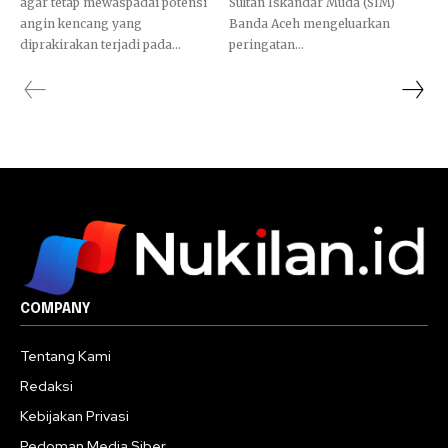
agar tetap mewaspadai potensi
Sultan Iskandar Muda (SIM)
angin kencang yang
Banda Aceh mengeluarkan
diprakirakan terjadi pada...
peringatan...
COMPANY
Tentang Kami
Redaksi
Kebijakan Privasi
Pedoman Media Siber