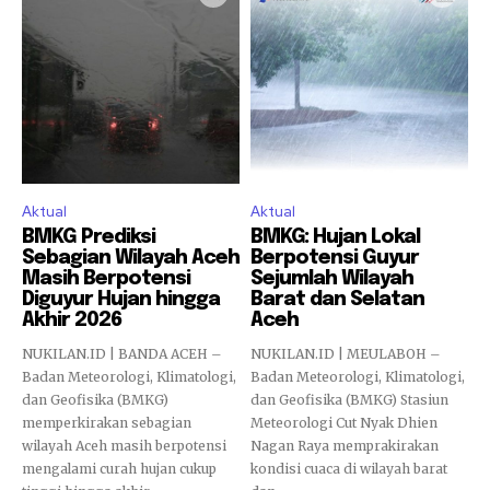
Aktual
Aktual
BMKG Prediksi
BMKG: Hujan Lokal
Sebagian Wilayah Aceh
Berpotensi Guyur
Masih Berpotensi
Sejumlah Wilayah
Diguyur Hujan hingga
Barat dan Selatan
Akhir 2026
Aceh
NUKILAN.ID | BANDA ACEH –
NUKILAN.ID | MEULABOH –
Badan Meteorologi, Klimatologi,
Badan Meteorologi, Klimatologi,
dan Geofisika (BMKG)
dan Geofisika (BMKG) Stasiun
memperkirakan sebagian
Meteorologi Cut Nyak Dhien
wilayah Aceh masih berpotensi
Nagan Raya memprakirakan
mengalami curah hujan cukup
kondisi cuaca di wilayah barat