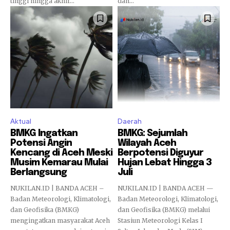
tinggi hingga akhir...
dan...
Aktual
Daerah
BMKG Ingatkan
BMKG: Sejumlah
Potensi Angin
Wilayah Aceh
Kencang di Aceh Meski
Berpotensi Diguyur
Musim Kemarau Mulai
Hujan Lebat Hingga 3
Berlangsung
Juli
NUKILAN.ID | BANDA ACEH –
NUKILAN.ID | BANDA ACEH —
Badan Meteorologi, Klimatologi,
Badan Meteorologi, Klimatologi,
dan Geofisika (BMKG)
dan Geofisika (BMKG) melalui
mengingatkan masyarakat Aceh
Stasiun Meteorologi Kelas I