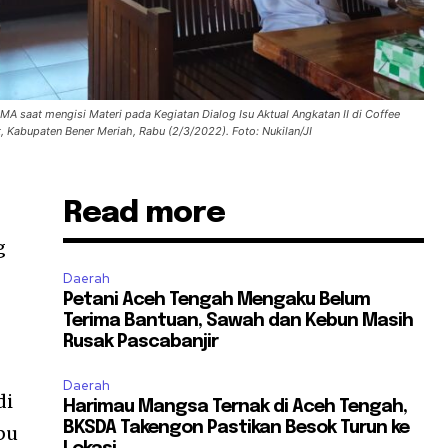
saat mengisi Materi pada Kegiatan Dialog Isu Aktual Angkatan II di Coffee
 Kabupaten Bener Meriah, Rabu (2/3/2022). Foto: Nukilan/JI
Read more
g
Daerah
Petani Aceh Tengah Mengaku Belum
Terima Bantuan, Sawah dan Kebun Masih
Rusak Pascabanjir
Daerah
di
Harimau Mangsa Ternak di Aceh Tengah,
BKSDA Takengon Pastikan Besok Turun ke
bu