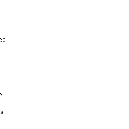
 20
ev
ta