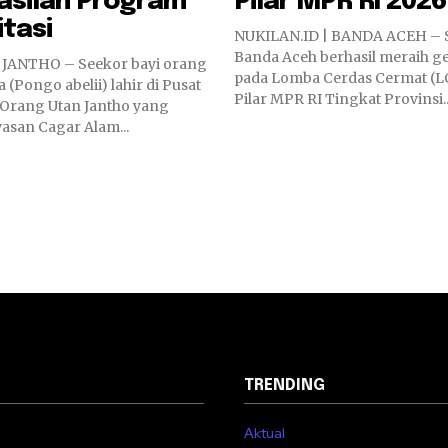
asilan Program
Pilar MPR RI 2026
itasi
NUKILAN.ID | BANDA ACEH –
Banda Aceh berhasil meraih ge
 JANTHO – Seekor bayi orang
pada Lomba Cerdas Cermat (L
 (Pongo abelii) lahir di Pusat
Pilar MPR RI Tingkat Provinsi..
 Orang Utan Jantho yang
asan Cagar Alam...
TRENDING
Aktual
i