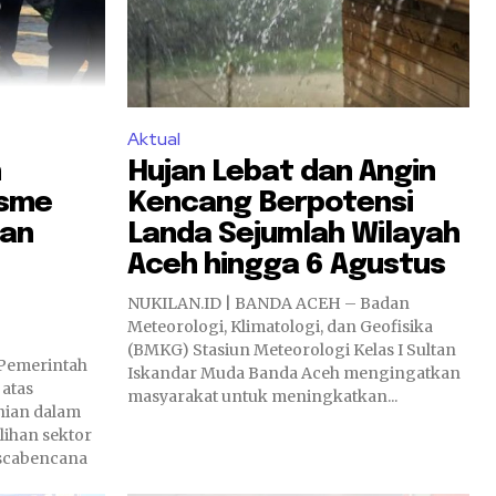
Aktual
h
Hujan Lebat dan Angin
isme
Kencang Berpotensi
an
Landa Sejumlah Wilayah
Aceh hingga 6 Agustus
NUKILAN.ID | BANDA ACEH – Badan
Meteorologi, Klimatologi, dan Geofisika
(BMKG) Stasiun Meteorologi Kelas I Sultan
Pemerintah
Iskandar Muda Banda Aceh mengingatkan
atas
masyarakat untuk meningkatkan...
nian dalam
ihan sektor
scabencana