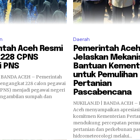
n
Daerah
ntah Aceh Resmi
Pemerintah Ace
 228 CPNS
Jelaskan Mekan
i PNS
Bantuan Kement
untuk Pemulihan
| BANDA ACEH – Pemerintah
Pertanian
engangkat 228 calon pegawai
(CPNS) menjadi pegawai negeri
Pascabencana
 Pengambilan sumpah dan
NUKILAN.ID | BANDA ACEH – 
Aceh menyampaikan apresiasi 
komitmen Kementerian Perta
mendukung percepatan pemul
pertanian dan perkebunan pa
hidrometeorologi melalui...