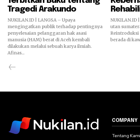
Terbitkan Buku tentang
Keberh
Tragedi Arakundo
Rehabil
NUKILAN.ID | LANGSA – Upaya
NUKILAN.ID |
mengingatkan publik terhadap pentingnya
utan sumatera
penyelesaian pelanggaran hak asasi
Reintroduksi
manusia (HAM) berat di Aceh kembali
berada di kaw
dilakukan melalui sebuah karya ilmiah.
Afinas...
COMPANY
Tentang Kam