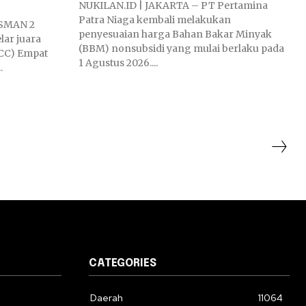
NUKILAN.ID | JAKARTA – PT Pertamina
Patra Niaga kembali melakukan
 SMAN 2
penyesuaian harga Bahan Bakar Minyak
lar juara
(BBM) nonsubsidi yang mulai berlaku pada
CC) Empat
1 Agustus 2026....
.
CATEGORIES
Daerah
11064