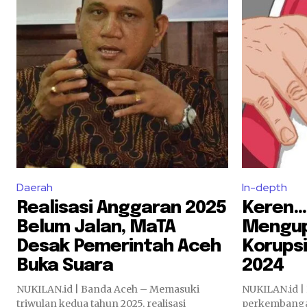
Daerah
In-depth
Realisasi Anggaran 2025
Keren….
Belum Jalan, MaTA
Mengup
Desak Pemerintah Aceh
Korupsi
Buka Suara
2024
NUKILAN.id | Banda Aceh – Memasuki
NUKILAN.id |
triwulan kedua tahun 2025, realisasi
perkembanga