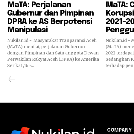
MaTA: Perjalanan
MaTA: 
Gubernur dan Pimpinan
Korupsi
DPRA ke AS Berpotensi
2021-20
Manipulasi
Penggu
Nukilan.id - Masyarakat Tranparansi Aceh
Nukilan.id -
(MaTA) menilai, perjalanan Gubernur
(MaTA) menca
dengan Pimpinan dan Satu anggota Dewan
2022 terdapat
Perwakilan Rakyat Aceh (DPRA) ke Amerika
Sedangkan Kas
Serikat ,16 -...
terhadap pen
COMPANY