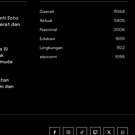
Daerah
11064
nti Foto
Aktual
5405
yarat dan
Nasional
2006
Edukasi
1659
Lingkungan
1102
a 10
uk
ekonomi
1095
emuda
ntan
mi dan