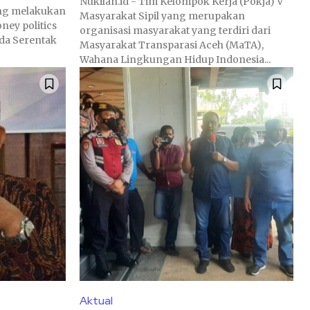
Nukilan.id - Tim Kelompok Kerja (Pokja) V
ng melakukan
Masyarakat Sipil yang merupakan
ney politics
organisasi masyarakat yang terdiri dari
ada Serentak
Masyarakat Transparasi Aceh (MaTA),
Wahana Lingkungan Hidup Indonesia...
Aktual