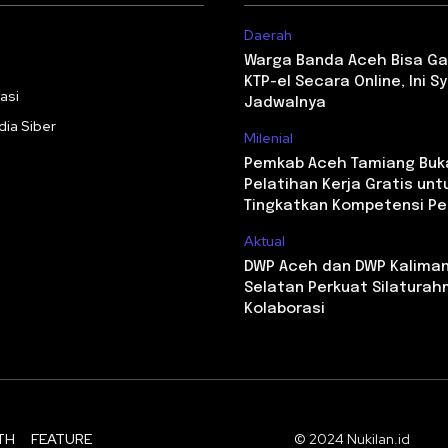
Daerah
i
Warga Banda Aceh Bisa Ga
KTP-el Secara Online, Ini S
asi
Jadwalnya
ia Siber
Milenial
Pemkab Aceh Tamiang Buk
Pelatihan Kerja Gratis unt
Tingkatkan Kompetensi P
Aktual
DWP Aceh dan DWP Kalima
Selatan Perkuat Silaturah
Kolaborasi
TH
FEATURE
© 2024 Nukilan.id