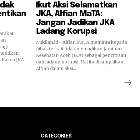
idak
Ikut Aksi Selamatkan
entikan
JKA, Alfian MaTA:
Jangan Jadikan JKA
Ladang Korupsi
arakat
ian
Nukilan.id - Alfian MaTA meminta kepada
bagi
pihak terkait tidak menjadikan Jaminan
hentikan
Kesehatan Aceh (JKA) sebagai pencitraan
. Karna JKA
dan ladang korupsi. Hal itu disampaikan
Alfian dalam aksi...
CATEGORIES