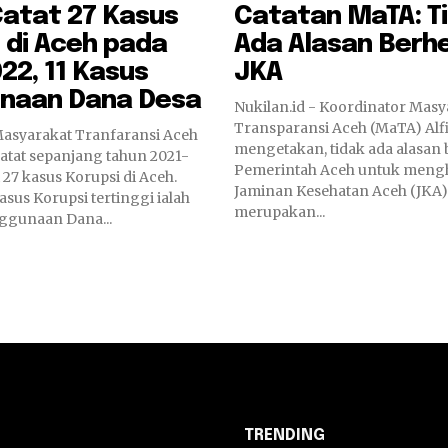
Catat 27 Kasus
Catatan MaTA: T
 di Aceh pada
Ada Alasan Berh
22, 11 Kasus
JKA
naan Dana Desa
Nukilan.id - Koordinator Masy
Transparansi Aceh (MaTA) Alf
 Masyarakat Tranfaransi Aceh
mengetakan, tidak ada alasan 
tat sepanjang tahun 2021-
Pemerintah Aceh untuk meng
 27 kasus Korupsi di Aceh.
Jaminan Kesehatan Aceh (JKA)
us Korupsi tertinggi ialah
merupakan...
ggunaan Dana...
TRENDING