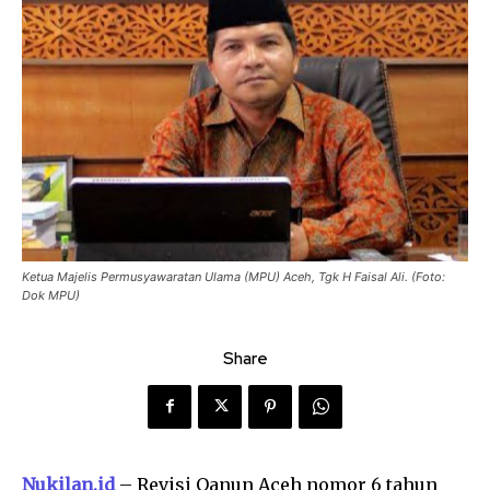
Ketua Majelis Permusyawaratan Ulama (MPU) Aceh, Tgk H Faisal Ali. (Foto:
Dok MPU)
Share
Nukilan.id
– Revisi Qanun Aceh nomor 6 tahun