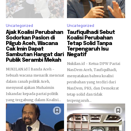
Uncategorized
Uncategorized
Ajak Koalisi Perubahan
Taufiqulhadi Sebut
Sodorkan Paslon di
Koalisi Perubahan
Pilgub Aceh, Wacana
Tetap Solid Tanpa
Cak Imin Dapat
Terpengaruh Isu
Sambutan Hangat dari
Negatif
Publik Serambi Mekah
Nukilan.id - Ketua DPW Partai
NUKILAN.id | Banda Aceh -
NasDem Aceh, Taufiqulhadi,
Sebuah wacana menarik mencuat
menyatakan bahwa koalisi
dalam ranah politik Aceh,
perubahan yang terdiri dari
menyusul ajakan Muhaimin
NasDem, PKS, dan Demokrat
Iskandar kepada partai politik
tetap solid dan tidak
yang tergabung dalam Koalisi...
terpengaruh...