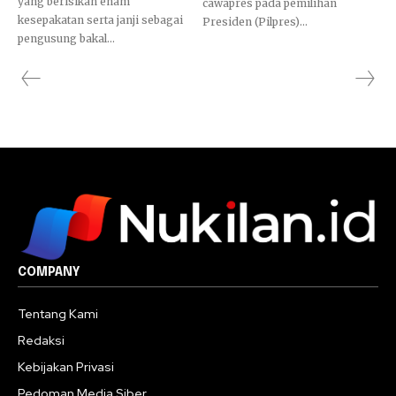
yang berisikan enam
cawapres pada pemilihan
kesepakatan serta janji sebagai
Presiden (Pilpres)...
pengusung bakal...
COMPANY
Tentang Kami
Redaksi
Kebijakan Privasi
Pedoman Media Siber