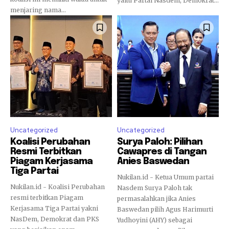
yaitu Partai Nasdem, Demokrat...
menjaring nama...
Uncategorized
Uncategorized
Koalisi Perubahan
Surya Paloh: Pilihan
Resmi Terbitkan
Cawapres di Tangan
Piagam Kerjasama
Anies Baswedan
Tiga Partai
Nukilan.id - Ketua Umum partai
Nukilan.id - Koalisi Perubahan
Nasdem Surya Paloh tak
resmi terbitkan Piagam
permasalahkan jika Anies
Kerjasama Tiga Partai yakni
Baswedan pilih Agus Harimurti
NasDem, Demokrat dan PKS
Yudhoyini (AHY) sebagai