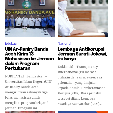
Edukasi
Nasional
UIN Ar-Raniry Banda
Lembaga Antikorupsi
Aceh Kirim 13
Jerman Surati Jokowi,
Mahasiswa ke Jerman
Ini Isinya
dalam Program
Nukilan.id - Transparency
Pertukaran
International (TI) merasa
NUKILAN.id | Banda Aceh -
prihatin dengan upaya-upaya
Universitas Islam Negeri (UIN)
pelemahan yang ditujukan
Ar-Raniry Banda Aceh
kepada Komisi Pemberantasan
mengirimkan sebanyak tiga
Korupsi (KPK). Rasa prihatin
belas mahasiswa untuk
tersebut ditulis Lembaga
mengikuti program belajar di
Swadaya Masyarakat (LSM)...
Jerman. Program ini...