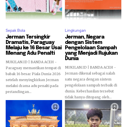
Sepak Bola
Lingkungan
Jerman Tersingkir
Jerman, Negara
Dramatis, Paraguay
dengan Sistem
Melaju ke 16 Besar Usai
Pengelolaan Sampah
Menang Adu Penalti
yang Menjadi Rujukan
Dunia
NUKILAN.ID | BANDA ACEH -
NUKILAN.ID | BANDA ACEH -
Paraguay memastikan tempat di
Jerman dikenal sebagai salah
babak 16 besar Piala Dunia 2026
satu negara dengan sistem
setelah menyingkirkan Jerman
pengelolaan sampah terbaik di
melalui drama adu penalti pada
dunia. Keberhasilan tersebut
pertandingan...
tidak hanya ditopang oleh...