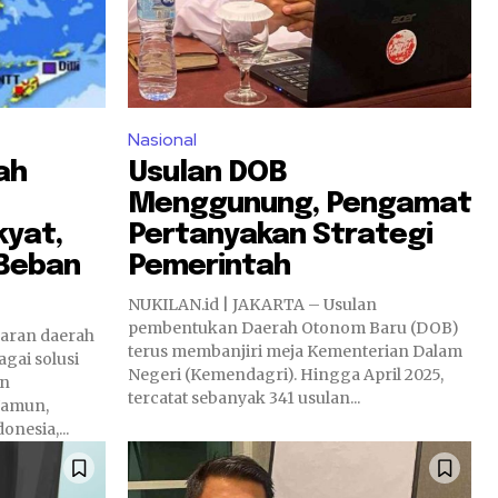
Nasional
ah
Usulan DOB
Menggunung, Pengamat
kyat,
Pertanyakan Strategi
 Beban
Pemerintah
NUKILAN.id | JAKARTA – Usulan
pembentukan Daerah Otonom Baru (DOB)
terus membanjiri meja Kementerian Dalam
gai solusi
Negeri (Kemendagri). Hingga April 2025,
an
tercatat sebanyak 341 usulan...
Namun,
nesia,...