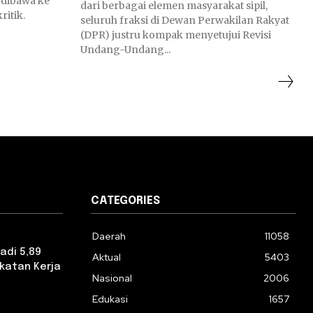
 dibawa ke
dari berbagai elemen masyarakat sipil,
ritik.
seluruh fraksi di Dewan Perwakilan Rakyat
(DPR) justru kompak menyetujui Revisi
Undang-Undang...
CATEGORIES
Daerah
11058
adi 5,89
Aktual
5403
katan Kerja
Nasional
2006
Edukasi
1657