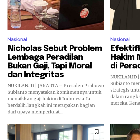
Nasional
Nasional
Nicholas Sebut Problem
Efektif
Lembaga Peradilan
Hakim 
Bukan Gaji, Tapi Moral
di Pera
dan Integritas
NUKILAN.ID 
Subianto me
NUKILAN.ID | JAKARTA – Presiden Prabowo
strategis un
Subianto menyatakan komitmennya untuk
dalam rangka
menaikkan gaji hakim di Indonesia. Ia
mereka. Kenai
berdalih, langkah ini merupakan bagian
dari upaya memperkuat...