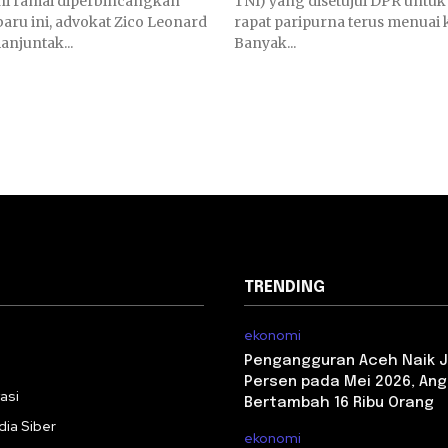
ni ramai diperbincangkan
TNI) yang disetujui DPR untuk
baru ini, advokat Zico Leonard
rapat paripurna terus menuai k
njuntak...
Banyak...
TRENDING
ekonomi
i
Pengangguran Aceh Naik J
Persen pada Mei 2026, Ang
asi
Bertambah 16 Ribu Orang
ia Siber
ekonomi