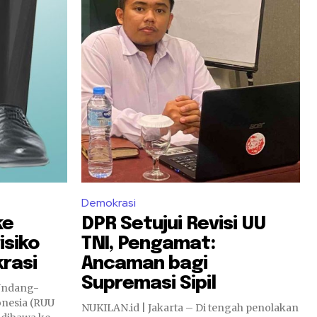
Demokrasi
ke
DPR Setujui Revisi UU
isiko
TNI, Pengamat:
rasi
Ancaman bagi
Supremasi Sipil
onesia (RUU
NUKILAN.id | Jakarta – Di tengah penolakan