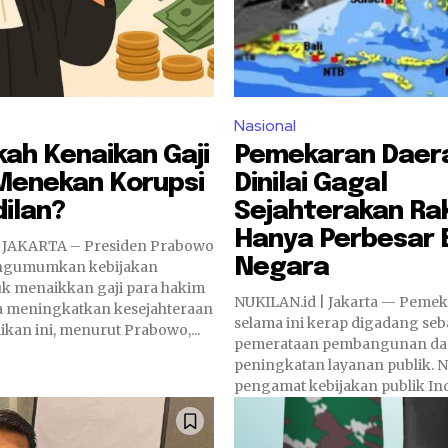
Nasional
kah Kenaikan Gaji
Pemekaran Daer
Menekan Korupsi
Dinilai Gagal
dilan?
Sejahterakan Ra
Hanya Perbesar
| JAKARTA – Presiden Prabowo
Negara
ngumumkan kebijakan
tuk menaikkan gaji para hakim
NUKILAN.id | Jakarta — Pemekaran daerah
 meningkatkan kesejahteraan
selama ini kerap digadang seba
kan ini, menurut Prabowo,...
pemerataan pembangunan d
peningkatan layanan publik. 
pengamat kebijakan publik Indo