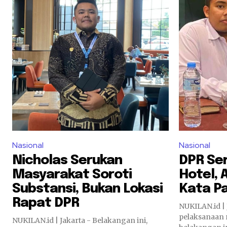
Nasional
Nasional
Nicholas Serukan
DPR Ser
Masyarakat Soroti
Hotel, 
Substansi, Bukan Lokasi
Kata P
Rapat DPR
NUKILAN.id | 
pelaksanaan ra
NUKILAN.id | Jakarta - Belakangan ini,