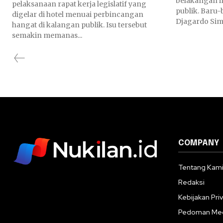
belakangan i
pelaksanaan rapat kerja legislatif yang
publik. Baru-
digelar di hotel menuai perbincangan
Djagardo Sima
hangat di kalangan publik. Isu tersebut
semakin memanas...
COMPANY
Tentang Kam
Redaksi
Kebijakan Priv
Pedoman Med