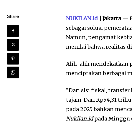
Share
NUKILAN.id
| Jakarta
— P
sebagai solusi pemerat
Namun, pengamat kebijak
menilai bahwa realitas d
Alih-alih mendekatkan 
menciptakan berbagai mas
“Dari sisi fiskal, trans
tajam. Dari Rp54,31 tril
pada 2025 bahkan mencap
Nukilan.id
pada Minggu (