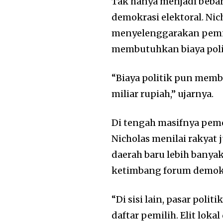
Tak hanya menjadi beba
demokrasi elektoral. Ni
menyelenggarakan pemili
membutuhkan biaya polit
“Biaya politik pun memb
miliar rupiah,” ujarnya.
Di tengah masifnya pem
Nicholas menilai rakyat 
daerah baru lebih banya
ketimbang forum demokr
“Di sisi lain, pasar pol
daftar pemilih. Elit lok