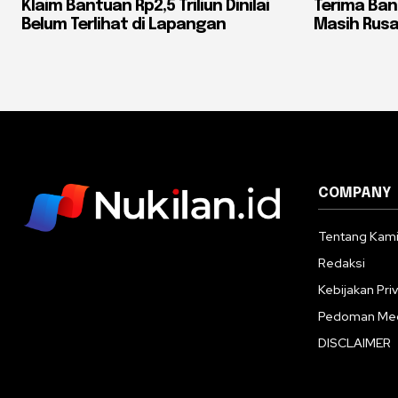
Klaim Bantuan Rp2,5 Triliun Dinilai
Terima Ba
Belum Terlihat di Lapangan
Masih Rusa
COMPANY
Tentang Kam
Redaksi
Kebijakan Priv
Pedoman Med
DISCLAIMER