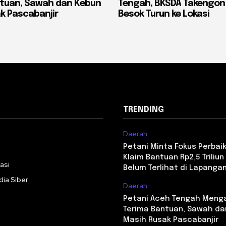
ntuan, Sawah dan Kebun
Tengah, BKSDA Takengon
k Pascabanjir
Besok Turun ke Lokasi
TRENDING
Daerah
i
Petani Minta Fokus Perbaika
Klaim Bantuan Rp2,5 Triliun 
asi
Belum Terlihat di Lapanga
ia Siber
Daerah
Petani Aceh Tengah Meng
Terima Bantuan, Sawah da
Masih Rusak Pascabanjir