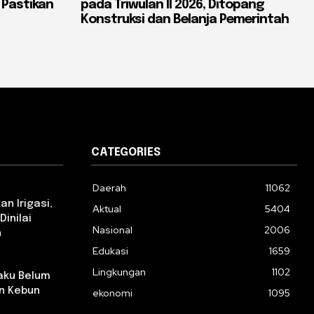
 Pastikan
pada Triwulan II 2026, Ditopang
Konstruksi dan Belanja Pemerintah
CATEGORIES
Daerah
11062
n Irigasi,
Aktual
5404
Dinilai
Nasional
2006
n
Edukasi
1659
Lingkungan
1102
aku Belum
n Kebun
ekonomi
1095