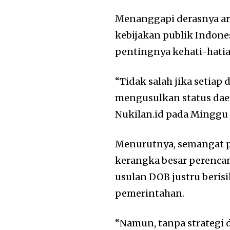
Menanggapi derasnya ar
kebijakan publik Indone
pentingnya kehati-hati
“Tidak salah jika setia
mengusulkan status dae
Nukilan.id pada Minggu (
Menurutnya, semangat p
kerangka besar perencana
usulan DOB justru beris
pemerintahan.
“Namun, tanpa strategi