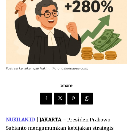
Ilustrasi kenaikan gaji Hakim. (Foto: galeripapua.com)
Share
NUKILAN.ID
| JAKARTA
– Presiden Prabowo
Subianto mengumumkan kebijakan strategis