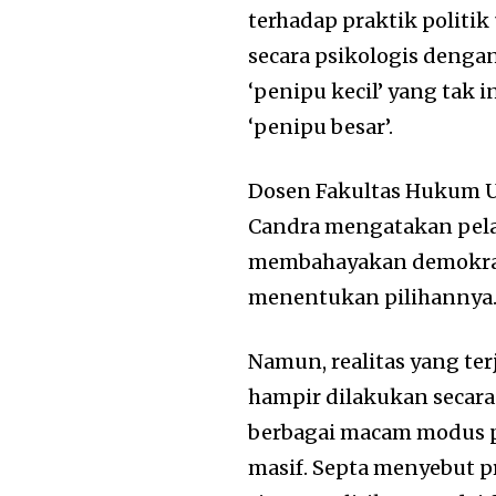
terhadap praktik politi
secara psikologis denga
‘penipu kecil’ yang tak
‘penipu besar’.
Dosen Fakultas Hukum U
Candra mengatakan pela
membahayakan demokras
menentukan pilihannya
Namun, realitas yang te
hampir dilakukan secara 
berbagai macam modus pe
masif. Septa menyebut p