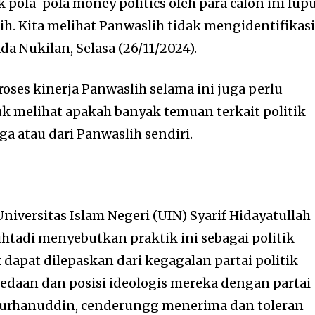
k pola-pola money politics oleh para calon ini lup
lih. Kita melihat Panwaslih tidak mengidentifikas
ada Nukilan, Selasa (26/11/2024).
proses kinerja Panwaslih selama ini juga perlu
uk melihat apakah banyak temuan terkait politik
ga atau dari Panwaslih sendiri.
Universitas Islam Negeri (UIN) Syarif Hidayatullah
htadi menyebutkan praktik ini sebagai politik
 dapat dilepaskan dari kegagalan partai politik
daan dan posisi ideologis mereka dengan partai
a Burhanuddin, cenderungg menerima dan toleran