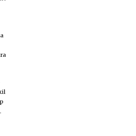
h
ma
ra
)
il
op
.