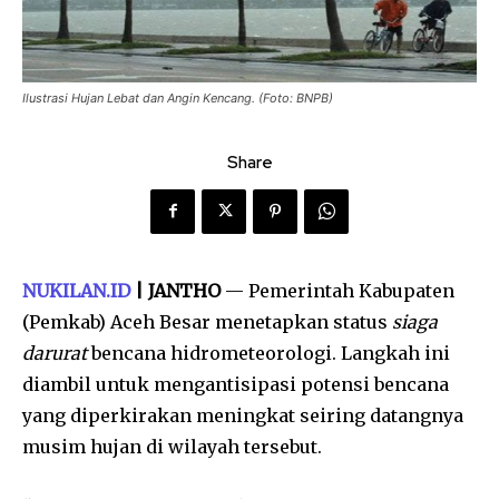
Ilustrasi Hujan Lebat dan Angin Kencang. (Foto: BNPB)
Share
NUKILAN.ID
| JANTHO
— Pemerintah Kabupaten
(Pemkab) Aceh Besar menetapkan status
siaga
darurat
bencana hidrometeorologi. Langkah ini
diambil untuk mengantisipasi potensi bencana
yang diperkirakan meningkat seiring datangnya
musim hujan di wilayah tersebut.