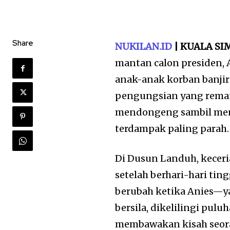
Share
NUKILAN.ID
| KUALA S
mantan calon presiden,
anak-anak korban banjir 
pengungsian yang rema
mendongeng sambil meny
terdampak paling parah.
Di Dusun Landuh, keceri
setelah berhari-hari tin
berubah ketika Anies—y
bersila, dikelilingi pul
membawakan kisah seor