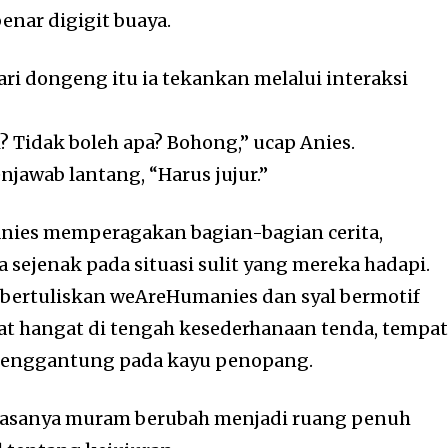
enar digigit buaya.
ri dongeng itu ia tekankan melalui interaksi
i? Tidak boleh apa? Bohong,” ucap Anies.
awab lantang, “Harus jujur.”
Anies memperagakan bagian-bagian cerita,
sejenak pada situasi sulit yang mereka hadapi.
bertuliskan weAreHumanies dan syal bermotif
ihat hangat di tengah kesederhanaan tenda, tempa
menggantung pada kayu penopang.
biasanya muram berubah menjadi ruang penuh