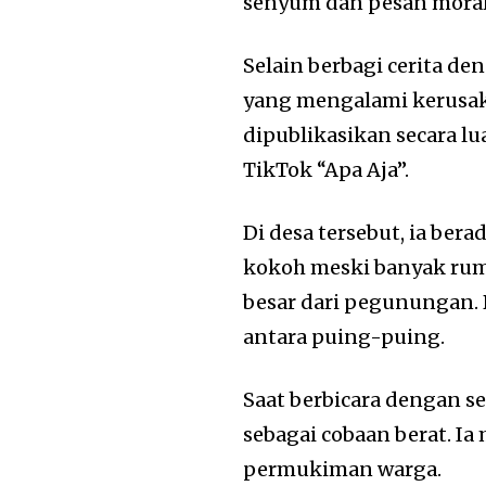
senyum dan pesan moral
Selain berbagi cerita de
yang mengalami kerusak
dipublikasikan secara l
TikTok “Apa Aja”.
Di desa tersebut, ia ber
kokoh meski banyak rum
besar dari pegunungan. 
antara puing-puing.
Saat berbicara dengan s
sebagai cobaan berat. I
permukiman warga.