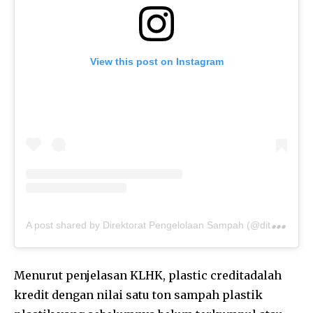
View this post on Instagram
A
post shared by Direktorat Pengelolaan Sampah (@ditps.klhk)
Menurut penjelasan KLHK, plastic creditadalah
kredit dengan nilai satu ton sampah plastik