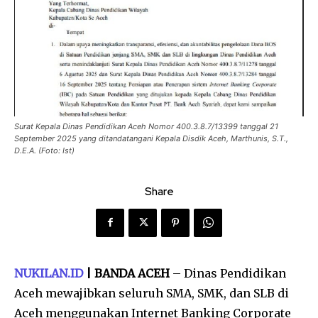
Surat Kepala Dinas Pendidikan Aceh Nomor 400.3.8.7/13399 tanggal 21
September 2025 yang ditandatangani Kepala Disdik Aceh, Marthunis, S.T.,
D.E.A. (Foto: Ist)
Share
NUKILAN.ID
| BANDA ACEH
– Dinas Pendidikan
Aceh mewajibkan seluruh SMA, SMK, dan SLB di
Aceh menggunakan Internet Banking Corporate