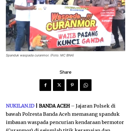
Spanduk waspada curanmor. (Foto: MC BNA)
Share
NUKILAN.ID
| BANDA ACEH
– Jajaran Polsek di
bawah Polresta Banda Aceh memasang spanduk
imbauan waspada pencurian kendaraan bermotor
(Curanmor) di sejumlah titik keramaian dan