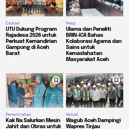
Edukasi
Religi
UTU Dukung Program
Ulama dan Peneliti
Rajadesa 2026 untuk
BRIN-ICA Bahas
Perkuat Kemandirian
Kolaborasi Agama dan
Gampong di Aceh
Sains untuk
Barat
Kemaslahatan
Masyarakat Aceh
Pemerintahan
Aktual
Kak Na Salurkan Mesin
Wagub Aceh Dampingi
Jahit dan Obras untuk
Wapres Tinjau