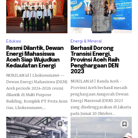
Edukasi
Energi & Mineral
Resmi Dilantik, Dewan
Berhasil Dorong
Energi Mahasiswa
Transisi Energi,
Aceh Siap Wujudkan
Provinsi Aceh Raih
Kedaulatan Energi
Penghargaan DEN
2023
NUKILAN.id | Lhokseumawe —
NUKILAN.id | Banda Aceh -
Dewan Energi Mahasiswa (DEM)
Provinsi Aceh berhasil meraih
Aceh periode 2024-2026 resmi
penghargaan Anugerah Dewan
dilantik di Multi Purpose
Energi Nasional (DEN) 2023
Building, Komplek PT Perta Arun
yang diselenggarakan di Jakarta
Gas, Lhokseumawe,...
pada Jumat 20 Oktober...