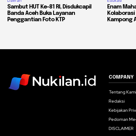
Daerah
Edukasi
Sambut HUT Ke-81 RI, Disdukcapil
Enam Maha
Banda Aceh Buka Layanan
Kolaborasi 
Penggantian Foto KTP
Kampong A
COMPANY
Tentang Kam
Redaksi
Kebijakan Priv
Pedoman Med
DISCLAIMER