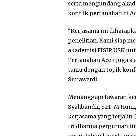
serta mengundang akade
konflik pertanahan di A
“Kerjasama ini diharapk
penelitian. Kami siap m
akademisi FISIP USK untu
Pertanahan Aceh juga si
tamu dengan topik konfli
Sunawardi.
Menanggapi tawaran kerj
Syahbandir, S.H., M.Hum.
kerjasama yang terjalin
tri dharma perguruan ti
pengabdian kepada masy