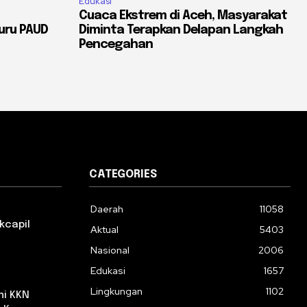
Edukasi
Cuaca Ekstrem di Aceh, Masyarakat
uru PAUD
Diminta Terapkan Delapan Langkah
Pencegahan
CATEGORIES
Daerah
11058
kcapil
Aktual
5403
Nasional
2006
Edukasi
1657
Lingkungan
1102
ni KKN