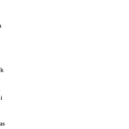
u
uk
n
i
as