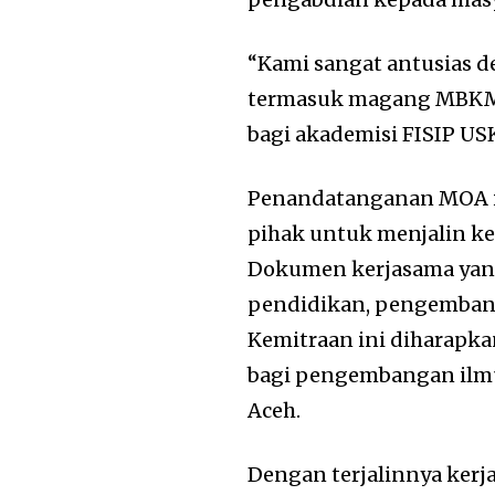
“Kami sangat antusias d
termasuk magang MBKM, p
bagi akademisi FISIP USK,
Penandatanganan MOA in
pihak untuk menjalin k
Dokumen kerjasama yan
pendidikan, pengembang
Kemitraan ini diharapk
bagi pengembangan ilmu
Aceh.
Dengan terjalinnya kerj