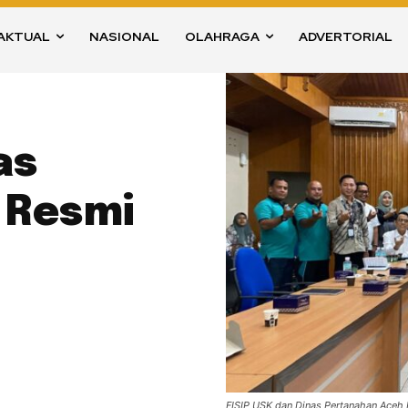
AKTUAL
NASIONAL
OLAHRAGA
ADVERTORIAL
as
 Resmi
FISIP USK dan Dinas Pertanahan Aceh R