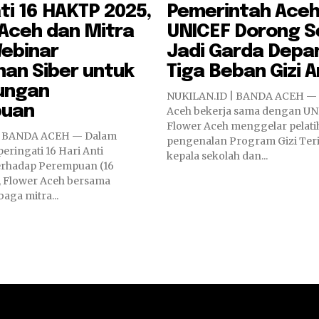
ti 16 HAKTP 2025,
Pemerintah Aceh
Aceh dan Mitra
UNICEF Dorong S
Webinar
Jadi Garda Depan
an Siber untuk
Tiga Beban Gizi 
dungan
NUKILAN.ID | BANDA ACEH —
puan
Aceh bekerja sama dengan UN
Flower Aceh menggelar pelat
NDA ACEH — Dalam
pengenalan Program Gizi Teri
ringati 16 Hari Anti
kepala sekolah dan...
erhadap Perempuan (16
 Flower Aceh bersama
aga mitra...