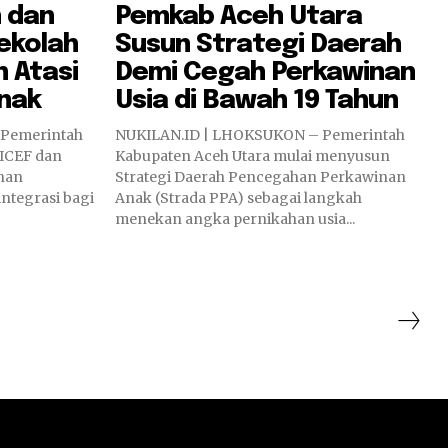
 dan
Pemkab Aceh Utara
ekolah
Susun Strategi Daerah
 Atasi
Demi Cegah Perkawinan
Anak
Usia di Bawah 19 Tahun
 Pemerintah
NUKILAN.ID | LHOKSUKON – Pemerintah
ICEF dan
Kabupaten Aceh Utara mulai menyusun
ihan
Strategi Daerah Pencegahan Perkawinan
ntegrasi bagi
Anak (Strada PPA) sebagai langkah
menekan angka pernikahan usia...