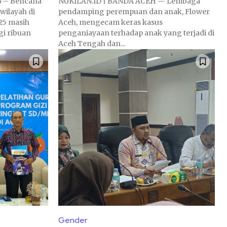
 – Bencana
NUKILAN.ID | BANDA ACEH — Lembaga
wilayah di
pendamping perempuan dan anak, Flower
25 masih
Aceh, mengecam keras kasus
i ribuan
penganiayaan terhadap anak yang terjadi di
Aceh Tengah dan...
Gender