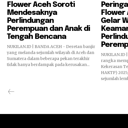
Flower Aceh Soroti
Peringa
Mendesaknya
Flower 
Perlindungan
Gelar 
Perempuan dan Anak di
Keaman
Tengah Bencana
Perlin
Perem
NUKILAN.ID | BANDA ACEH - Deretan banjir
yang melanda sejumlah wilayah di Aceh dan
NUKILAN.ID | BA
Sumatera dalam beberapa pekan terakhir
rangka mempe
tidak hanya berdampak pada kerusakan...
Kekerasan T
HAKTP) 2025,
sejumlah lemb