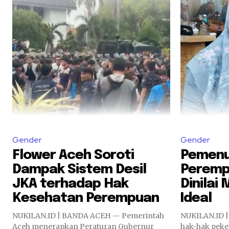
Gender
Gender
Flower Aceh Soroti
Pemenu
Dampak Sistem Desil
Peremp
JKA terhadap Hak
Dinilai
Kesehatan Perempuan
Ideal
NUKILAN.ID | BANDA ACEH — Pemerintah
NUKILAN.ID 
Aceh menerapkan Peraturan Gubernur
hak-hak peker