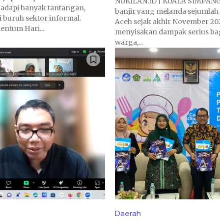
NUKILAN.ID | KUALA SIMPANG
dapi banyak tantangan,
banjir yang melanda sejumlah 
 buruh sektor informal.
Aceh sejak akhir November 20
ntum Hari...
menyisakan dampak serius bag
warga,...
Daerah