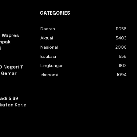
CATEGORIES
Daerah
11058
i Wapres
Aktual
5403
ampak
Nasional
2006
i
Edukasi
1658
Lingkungan
1102
D Negeri 7
a Gemar
ekonomi
1094
adi 5,89
katan Kerja