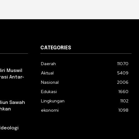
CATEGORIES
Daerah
11070
iri Muswil
Aktual
5409
asi Antar-
Nasional
2006
Edukasi
1660
Lingkungan
1102
iliun Sawah
ihkan
ekonomi
1098
Ideologi