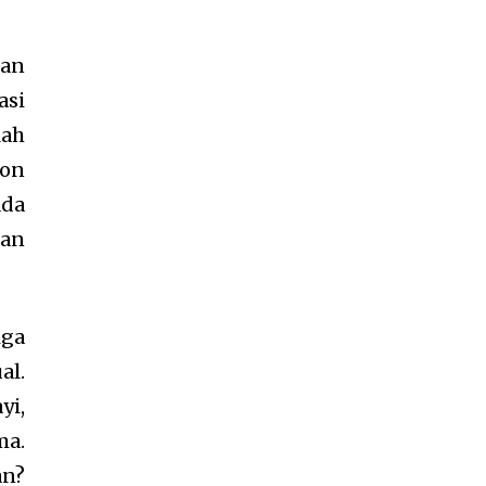
kan
asi
lah
mon
Ada
dan
iga
al.
yi,
ma.
an?