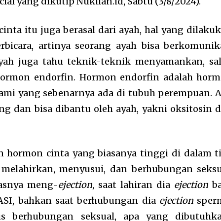
cial yang dikutip Nukilan.id, Sabtu (3/8/2024).
inta itu juga berasal dari ayah, hal yang dilaku
rbicara, artinya seorang ayah bisa berkomunik
 ayah juga tahu teknik-teknik menyamankan, sa
hormon endorfin. Hormon endorfin adalah hor
alami yang sebenarnya ada di tubuh perempuan. 
g dan bisa dibantu oleh ayah, yakni oksitosin 
n hormon cinta yang biasanya tinggi di dalam t
 melahirkan, menyusui, dan berhubungan seksu
gasnya meng-
ejection
, saat lahiran dia
ejection
ba
SI, bahkan saat berhubungan dia
ejection
sper
klus berhubungan seksual, apa yang dibutuhk