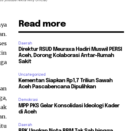
s youtube Nikita Willy Official)
Read more
nya
an.
ses
Daerah
Direktur RSUD Meuraxa Hadiri Muswil PERSI
tin
Aceh, Dorong Kolaborasi Antar-Rumah
uga
Sakit
Uncategorized
Kementan Siapkan Rp1,7 Triliun Sawah
Aceh Pascabencana Dipulihkan
gan
ga,
Demokrasi
MPP PKS Gelar Konsolidasi Ideologi Kader
dak
di Aceh
an.
Daerah
itu