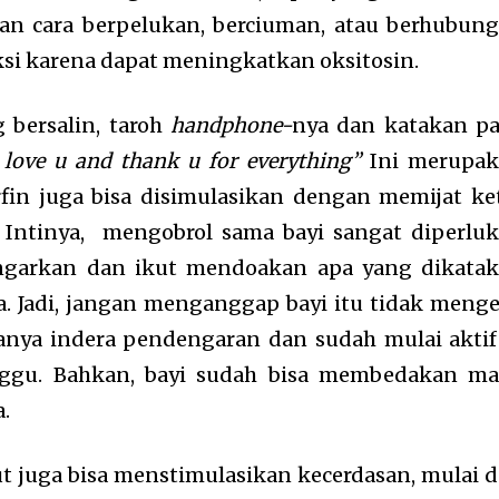
gan cara berpelukan, berciuman, atau berhubun
ksi karena dapat meningkatkan oksitosin.
g bersalin, taroh
handphone-
nya dan katakan p
 love u and thank u for everything”
Ini merupa
rfin juga bisa disimulasikan dengan memijat ke
Intinya,
mengobrol sama bayi sangat diperlu
ngarkan dan ikut mendoakan apa yang dikata
. Jadi, jangan menganggap bayi itu tidak menge
nya indera pendengaran dan sudah mulai aktif
nggu. Bahkan, bayi sudah bisa membedakan m
.
ut juga bisa menstimulasikan kecerdasan, mulai d