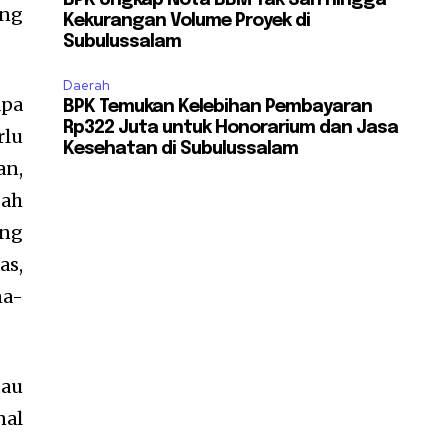
BPK Ungkap Nota BBM Tak Sah hingga
ing
Kekurangan Volume Proyek di
Subulussalam
Daerah
apa
BPK Temukan Kelebihan Pembayaran
Rp322 Juta untuk Honorarium dan Jasa
rlu
Kesehatan di Subulussalam
an,
gah
ang
as,
na-
tau
nal