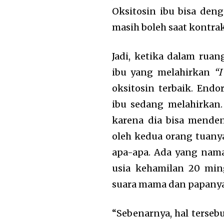
Oksitosin ibu bisa den
masih boleh saat kontra
Jadi, ketika dalam ruan
ibu yang melahirkan
“I
oksitosin terbaik. Endo
ibu sedang melahirkan. 
karena dia bisa mende
oleh kedua orang tuanya
apa-apa. Ada yang nama
usia kehamilan 20 mi
suara mama dan papanya
“Sebenarnya, hal terseb