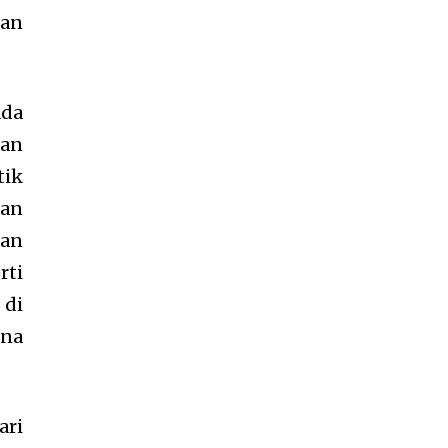
gan
ada
kan
tik
kan
kan
rti
 di
ana
ari