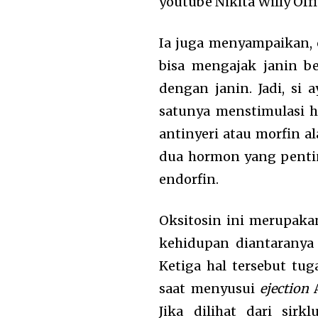
youtube Nikita Willy Offi
Ia juga menyampaikan, c
bisa mengajak janin be
dengan janin. Jadi, si
satunya menstimulasi 
antinyeri atau morfin 
dua hormon yang pentin
endorfin.
Oksitosin ini merupaka
kehidupan diantaranya
Ketiga hal tersebut tu
saat menyusui
ejection
A
Jika dilihat dari sir