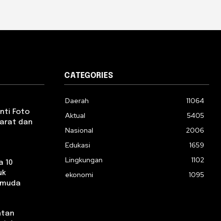
CATEGORIES
Daerah
11064
nti Foto
Aktual
5405
yarat dan
Nasional
2006
Edukasi
1659
Lingkungan
1102
a 10
uk
ekonomi
1095
emuda
ntan