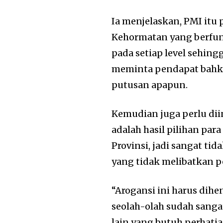
Ia menjelaskan, PMI itu
Kehormatan yang berfu
pada setiap level sehing
meminta pendapat bahk
putusan apapun.
Kemudian juga perlu di
adalah hasil pilihan pa
Provinsi, jadi sangat t
yang tidak melibatkan p
“Arogansi ini harus di
seolah-olah sudah sang
lain yang butuh perhatia