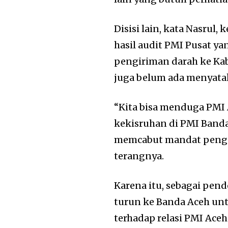
Disisi lain, kata Nasrul
hasil audit PMI Pusat ya
pengiriman darah ke Kab
juga belum ada menyatak
“Kita bisa menduga PMI 
kekisruhan di PMI Banda
memcabut mandat pengur
terangnya.
Karena itu, sebagai pend
turun ke Banda Aceh unt
terhadap relasi PMI Ac