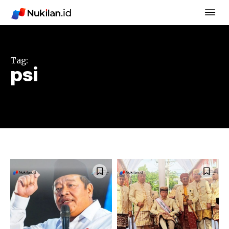
Tag:
psi