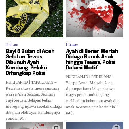
Hukum
Hukum
Bayi 8 Bulan di Aceh
Ayah di Bener Meriah
Selatan Tewas
Diduga Bacok Anak
Dibunuh Ayah
hingga Tewas, Polisi
Kandung, Pelaku
Dalami Motif
Ditangkap Polisi
NUKILAN.ID | REDELONG –
NUKILAN.ID | TAPAKTUAN –
Warga Bener Meriah, Aceh,
Peristiwa tragis mengguncang
digemparkan oleh peristiwa
warga Aceh Selatan. Seorang
tragis pembunuhan yang
bayi berusia delapan bulan
melibatkan hubungan ayah dan
meregang nyawa setelah diduga
anak. Seorang pria berinisial S
dibunuh oleh ayah kandungnya
(48)...
sendiri, M...