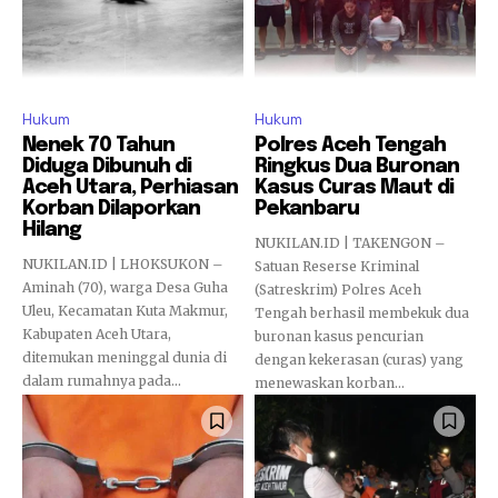
Hukum
Hukum
Nenek 70 Tahun
Polres Aceh Tengah
Diduga Dibunuh di
Ringkus Dua Buronan
Aceh Utara, Perhiasan
Kasus Curas Maut di
Korban Dilaporkan
Pekanbaru
Hilang
NUKILAN.ID | TAKENGON –
NUKILAN.ID | LHOKSUKON –
Satuan Reserse Kriminal
Aminah (70), warga Desa Guha
(Satreskrim) Polres Aceh
Uleu, Kecamatan Kuta Makmur,
Tengah berhasil membekuk dua
Kabupaten Aceh Utara,
buronan kasus pencurian
ditemukan meninggal dunia di
dengan kekerasan (curas) yang
dalam rumahnya pada...
menewaskan korban...