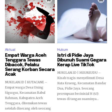
Aktual
Hukum
Empat Warga Aceh
Istri di Pidie Jaya
Tenggara Tewas
Dibunuh Suami Gegara
Dibacok, Pelaku
Kerap Live TikTok
Serang Korban Secara
NUKILAN.ID | MEUREUDU –
Acak
Kisah tragis menyelimuti Desa
NUKILAN.ID | KUTACANE –
Kuta Krueng, Kecamatan Bandar
Empat warga Desa Uning
Dua, Pidie Jaya. Seorang
Sigurgur, Kecamatan Babul
perempuan berinisial H (43)
Rahman, Kabupaten Aceh
tewas di tangan suaminya...
Tenggara, ditemukan tewas
setelah diserang oleh seorang