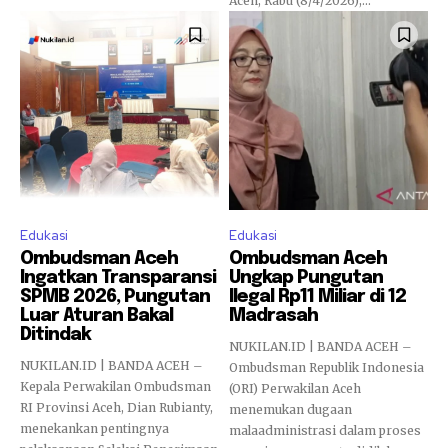
Aceh, Rabu (8/4/2026),...
Edukasi
Edukasi
Ombudsman Aceh
Ombudsman Aceh
Ingatkan Transparansi
Ungkap Pungutan
SPMB 2026, Pungutan
Ilegal Rp11 Miliar di 12
Luar Aturan Bakal
Madrasah
Ditindak
NUKILAN.ID | BANDA ACEH –
NUKILAN.ID | BANDA ACEH –
Ombudsman Republik Indonesia
Kepala Perwakilan Ombudsman
(ORI) Perwakilan Aceh
RI Provinsi Aceh, Dian Rubianty,
menemukan dugaan
menekankan pentingnya
malaadministrasi dalam proses