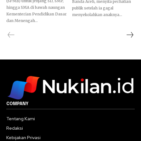
(SPMB) untuk jenjang SD, SMP,
Banda Aceh, menyita perhatian
hingga SMA di bawah naungan
publik setelah ia gagal
Kementerian Pendidikan Dasar
menyekolahkan anaknya...
dan Menengah...
COMPANY
Tentang Kami
Redaksi
Kebijakan Privasi