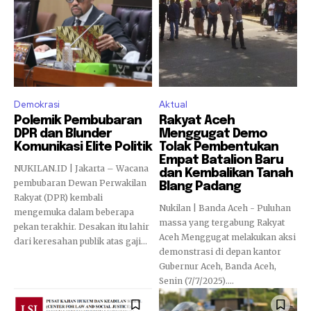
Demokrasi
Aktual
Polemik Pembubaran
Rakyat Aceh
DPR dan Blunder
Menggugat Demo
Komunikasi Elite Politik
Tolak Pembentukan
Empat Batalion Baru
NUKILAN.ID | Jakarta – Wacana
dan Kembalikan Tanah
pembubaran Dewan Perwakilan
Blang Padang
Rakyat (DPR) kembali
Nukilan | Banda Aceh - Puluhan
mengemuka dalam beberapa
massa yang tergabung Rakyat
pekan terakhir. Desakan itu lahir
Aceh Menggugat melakukan aksi
dari keresahan publik atas gaji...
demonstrasi di depan kantor
Gubernur Aceh, Banda Aceh,
Senin (7/7/2025)....