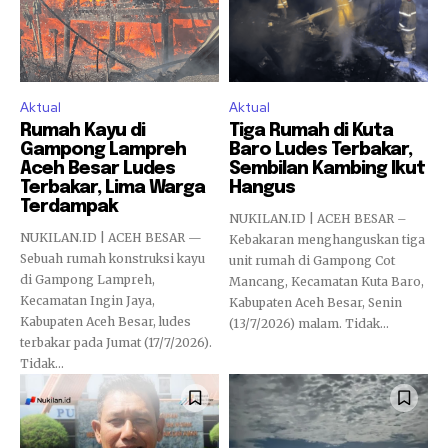
Aktual
Aktual
Rumah Kayu di
Tiga Rumah di Kuta
Gampong Lampreh
Baro Ludes Terbakar,
Aceh Besar Ludes
Sembilan Kambing Ikut
Terbakar, Lima Warga
Hangus
Terdampak
NUKILAN.ID | ACEH BESAR –
NUKILAN.ID | ACEH BESAR —
Kebakaran menghanguskan tiga
Sebuah rumah konstruksi kayu
unit rumah di Gampong Cot
di Gampong Lampreh,
Mancang, Kecamatan Kuta Baro,
Kecamatan Ingin Jaya,
Kabupaten Aceh Besar, Senin
Kabupaten Aceh Besar, ludes
(13/7/2026) malam. Tidak...
terbakar pada Jumat (17/7/2026).
Tidak...