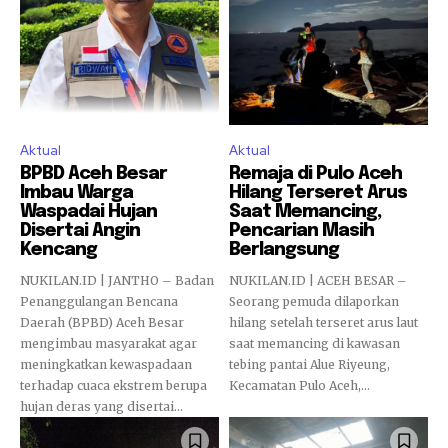
Aktual
Aktual
BPBD Aceh Besar
Remaja di Pulo Aceh
Imbau Warga
Hilang Terseret Arus
Waspadai Hujan
Saat Memancing,
Disertai Angin
Pencarian Masih
Kencang
Berlangsung
NUKILAN.ID | JANTHO – Badan
NUKILAN.ID | ACEH BESAR –
Penanggulangan Bencana
Seorang pemuda dilaporkan
Daerah (BPBD) Aceh Besar
hilang setelah terseret arus laut
mengimbau masyarakat agar
saat memancing di kawasan
meningkatkan kewaspadaan
tebing pantai Alue Riyeung,
terhadap cuaca ekstrem berupa
Kecamatan Pulo Aceh,...
hujan deras yang disertai...