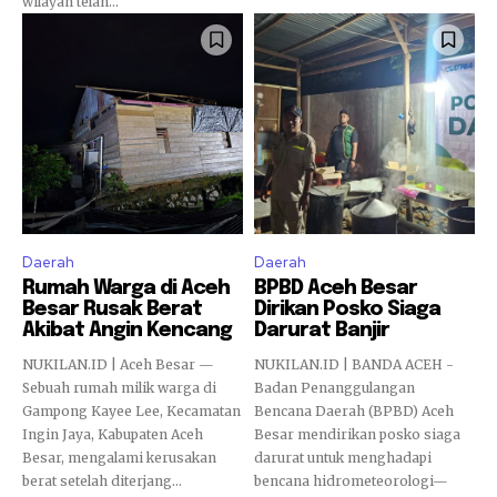
wilayah telah...
Daerah
Daerah
Rumah Warga di Aceh
BPBD Aceh Besar
Besar Rusak Berat
Dirikan Posko Siaga
Akibat Angin Kencang
Darurat Banjir
NUKILAN.ID | Aceh Besar —
NUKILAN.ID | BANDA ACEH -
Sebuah rumah milik warga di
Badan Penanggulangan
Gampong Kayee Lee, Kecamatan
Bencana Daerah (BPBD) Aceh
Ingin Jaya, Kabupaten Aceh
Besar mendirikan posko siaga
Besar, mengalami kerusakan
darurat untuk menghadapi
berat setelah diterjang...
bencana hidrometeorologi—