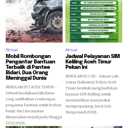
Aktual
Aktual
Mobil Rombongan
Jadwal Pelayanan SIM
Pengantar Bantuan
Keliling Aceh Timur
Terbalik di Pantee
Pekan Ini
Bidari, Dua Orang
NUKILAN.ID | Idi - Satuan Lalu
Meninggal Dunia
Lintas (Satlantas) Polres Aceh
NUKILAN.ID | ACEH TIMUR –
Timur kembali menghadirkan
Sebuah kecelakaan lalu lintas
layanan SIM Keliling untuk
yang melibatkan rombongan
memudahkan masyarakat
pengantar bantuan untuk korban
memperpanjang Surat Izin
banjir dari Kecamatan
Mengemudi (SIM)...
Nurussalam terjadi pada Minggu
(7/12/2025)...