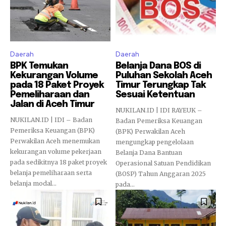
Daerah
Daerah
BPK Temukan
Belanja Dana BOS di
Kekurangan Volume
Puluhan Sekolah Aceh
pada 18 Paket Proyek
Timur Terungkap Tak
Pemeliharaan dan
Sesuai Ketentuan
Jalan di Aceh Timur
NUKILAN.ID | IDI RAYEUK –
NUKILAN.ID | IDI – Badan
Badan Pemeriksa Keuangan
Pemeriksa Keuangan (BPK)
(BPK) Perwakilan Aceh
Perwakilan Aceh menemukan
mengungkap pengelolaan
kekurangan volume pekerjaan
Belanja Dana Bantuan
pada sedikitnya 18 paket proyek
Operasional Satuan Pendidikan
belanja pemeliharaan serta
(BOSP) Tahun Anggaran 2025
belanja modal...
pada...