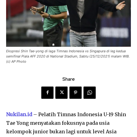
Ekspresi Shin Tae-yong di laga Timnas Indonesia vs Singapura di leg kedua
semifinal Piala AFF 2020 di National Stadium, Sabtu (25/12/2021) malam WIB.
(c) AP Photo
Share
Nukilan.id
– Pelatih Timnas Indonesia U-19 Shin
Tae Yong menyatakan fokusnya pada usia
kelompok junior bukan lagi untuk level Asia