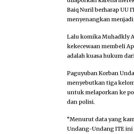
dilaporkan karena mere
Baiq Nuril berharap UU I
menyenangkan menjadi 
Lalu komika Muhadkly Ach
kekecewaan membeli Apa
adalah kuasa hukum dar
Paguyuban Korban Undan
menyebutkan tiga kelo
untuk melaporkan ke pol
dan polisi.
“Menurut data yang kam
Undang-Undang ITE ini ti