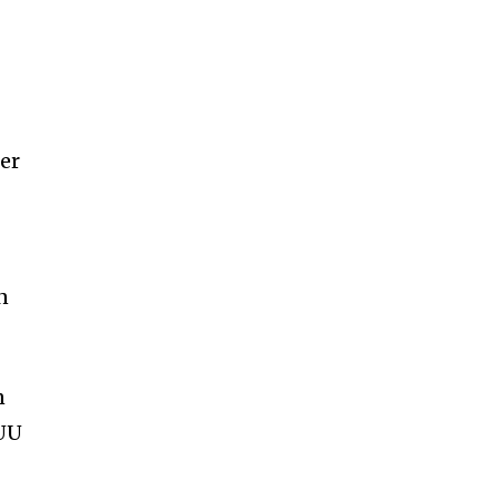
er
n
n
 UU