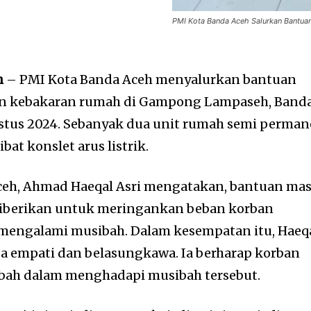
PMI Kota Banda Aceh Salurkan Bantuan
h
– PMI Kota Banda Aceh menyalurkan bantuan
an kebakaran rumah di Gampong Lampaseh, Band
ustus 2024. Sebanyak dua unit rumah semi perma
bat konslet arus listrik.
ceh, Ahmad Haeqal Asri mengatakan, bantuan ma
iberikan untuk meringankan beban korban
mengalami musibah. Dalam kesempatan itu, Haeq
a empati dan belasungkawa. Ia berharap korban
bah dalam menghadapi musibah tersebut.