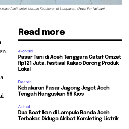
 Masa Panik untuk Korban Kebakaran di Lampaseh. (Foto: For Nukilan)
Read more
a
nen
ekonomi
Pasar Tani di Aceh Tenggara Catat Omzet
Rp121 Juta, Festival Kakao Dorong Produk
Lokal
sa
Daerah
Kebakaran Pasar Jagong Jeget Aceh
Tengah Hanguskan 96 Kios
al
Aktual
Dua Boat Ikan di Lampulo Banda Aceh
Terbakar, Diduga Akibat Korsleting Listrik