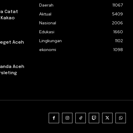
Daerah
11067
ra Catat
Aktual
5409
l Kakao
Nasional
2006
Edukasi
1660
Lingkungan
1102
Jeget Aceh
ekonomi
1098
 Banda Aceh
rsleting