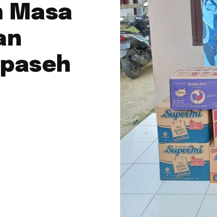
n Masa
an
mpaseh