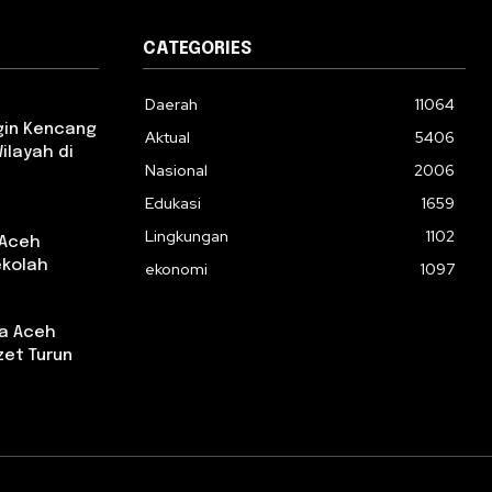
CATEGORIES
Daerah
11064
gin Kencang
Aktual
5406
ilayah di
Nasional
2006
Edukasi
1659
Lingkungan
1102
 Aceh
ekolah
ekonomi
1097
da Aceh
et Turun