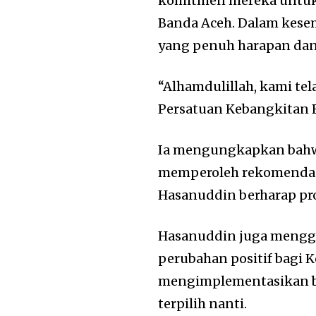
komitmen mereka untuk
Banda Aceh. Dalam kes
yang penuh harapan dan
“Alhamdulillah, kami te
Persatuan Kebangkitan B
Ia mengungkapkan bahwa
memperoleh rekomendasi
Hasanuddin berharap pros
Hasanuddin juga meng
perubahan positif bagi 
mengimplementasikan bir
terpilih nanti.