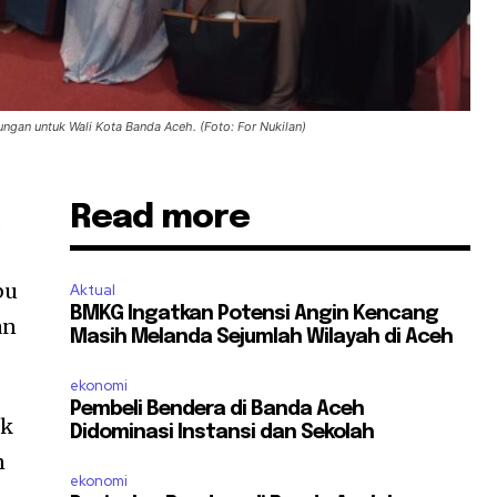
ngan untuk Wali Kota Banda Aceh. (Foto: For Nukilan)
Read more
,
bu
Aktual
BMKG Ingatkan Potensi Angin Kencang
an
Masih Melanda Sejumlah Wilayah di Aceh
ekonomi
Pembeli Bendera di Banda Aceh
ik
Didominasi Instansi dan Sekolah
n
ekonomi