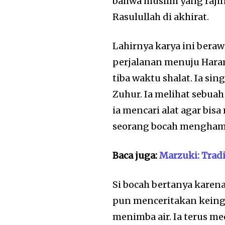
bahwa muslim yang rajin
Rasulullah di akhirat.
Lahirnya karya ini beraw
perjalanan menuju Haram
tiba waktu shalat. Ia s
Zuhur. Ia melihat sebuah
ia mencari alat agar bisa
seorang bocah mengham
Baca juga:
Marzuki: Trad
Si bocah bertanya karena
pun menceritakan keing
menimba air. Ia terus me