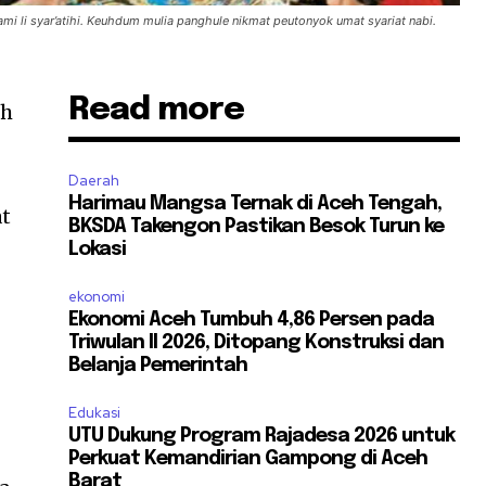
mi li syar’atihi. Keuhdum mulia panghule nikmat peutonyok umat syariat nabi.
Read more
ah
Daerah
Harimau Mangsa Ternak di Aceh Tengah,
at
BKSDA Takengon Pastikan Besok Turun ke
Lokasi
ekonomi
Ekonomi Aceh Tumbuh 4,86 Persen pada
Triwulan II 2026, Ditopang Konstruksi dan
Belanja Pemerintah
Edukasi
n
UTU Dukung Program Rajadesa 2026 untuk
Perkuat Kemandirian Gampong di Aceh
Barat