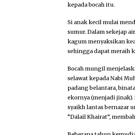
kepada bocah itu.
Si anak kecil mulai men
sumur. Dalam sekejap air
kagum menyaksikan keaj
sehingga dapat meraih k
Bocah mungil menjelaska
selawat kepada Nabi Muh
padang belantara, bina
ekornya (menjadi jinak).
syaikh lantas bernazar 
“Dalail Khairat”, memb
Beberapa tahun kemudian