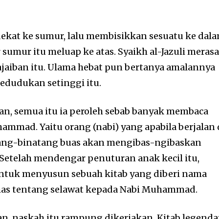
dekat ke sumur, lalu membisikkan sesuatu ke dal
 sumur itu meluap ke atas. Syaikh al-Jazuli meras
aiban itu. Ulama hebat pun bertanya amalannya
edudukan setinggi itu.
n, semua itu ia peroleh sebab banyak membaca
ammad. Yaitu orang (nabi) yang apabila berjalan 
tang-binatang buas akan mengibas-ngibaskan
 Setelah mendengar penuturan anak kecil itu,
untuk menyusun sebuah kitab yang diberi nama
ahas tentang selawat kepada Nabi Muhammad.
, naskah itu rampung dikerjakan. Kitab legenda