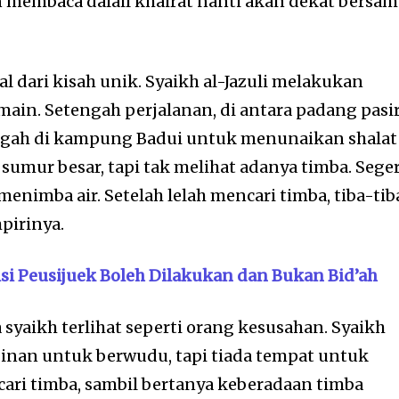
 membaca dalail khairat nanti akan dekat bersam
al dari kisah unik. Syaikh al-Jazuli melakukan
ain. Setengah perjalanan, di antara padang pasir
inggah di kampung Badui untuk menunaikan shalat
 sumur besar, tapi tak melihat adanya timba. Sege
 menimba air. Setelah lelah mencari timba, tiba-tib
pirinya.
isi Peusijuek Boleh Dilakukan dan Bukan Bid’ah
 syaikh terlihat seperti orang kesusahan. Syaikh
inan untuk berwudu, tapi tiada tempat untuk
cari timba, sambil bertanya keberadaan timba