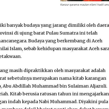
Kanzur qarama maulan ni’ami hadil uma
ki banyak budaya yang jarang dimiliki oleh daer
ovinsi di ujung barat Pulau Sumatra ini telah
 mancanegara. Budaya yang berkembang di Aceh
i-nilai Islam, sebab kehidupan masyarakat Aceh sar
etakwaan.
yang masih dipraktikkan oleh masyarakat adalah
hairat sebetulnya merupakan nama kitab karangan
b, Abu Abdillah Muhammad bin Sulaiman Aljazuli.
riah. Kitab berusia ratusan tahun ini mengajarka
ngan indah kepada Nabi Muhammad. Diyakini pula