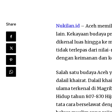
Share
Nukilan.id
– Aceh memili
lain. Kekayaan budaya pr
dikenal luas hingga ke
tidak terlepas dari nila
dengan keimanan dan k
Salah satu budaya Aceh 
dalail khairat. Dalail k
ulama terkenal di Magri
Hidup tahun 807-870 Hij
tata cara berselawat de