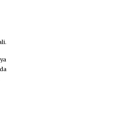
li.
nya
ada
a