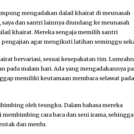
kampung mengadakan dalail khairat di meunasah
l, saya dan santri lainnya diundang ke meunasah
ilail khairat. Mereka sengaja memilih santri
 pengajian agar mengikuti latihan seminggu seka
hairat bervariasi, sesuai kesepakatan tim. Lumrah
kan pada malam hari. Ada yang mengadakannya p
nggap memiliki keutamaan membaca selawat pad
 dibimbing oleh teungku. Dalam bahasa mereka
ni membimbing cara baca dan seni irama, sehingga
rentak dan merdu.