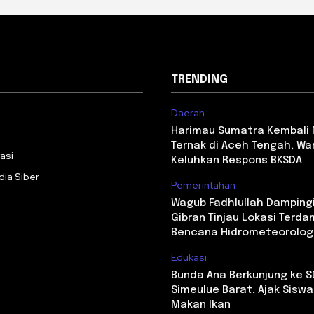
TRENDING
Daerah
i
Harimau Sumatra Kembali
Ternak di Aceh Tengah, Wa
asi
Keluhkan Respons BKSDA
ia Siber
Pemerintahan
Wagub Fadhlullah Damping
Gibran Tinjau Lokasi Terd
Bencana Hidrometeorolog
Edukasi
Bunda Ana Berkunjung ke S
Simeulue Barat, Ajak Sisw
Makan Ikan