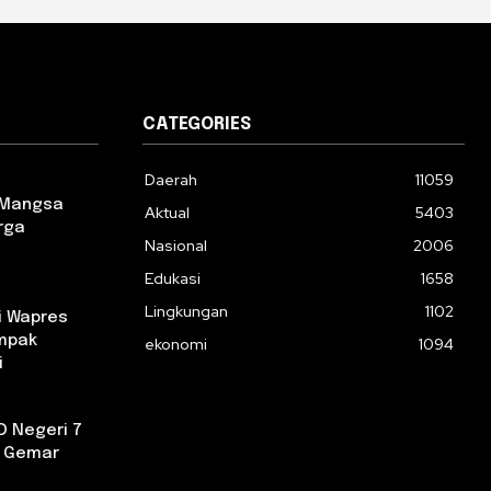
CATEGORIES
Daerah
11059
 Mangsa
Aktual
5403
rga
Nasional
2006
Edukasi
1658
Lingkungan
1102
i Wapres
ampak
ekonomi
1094
i
D Negeri 7
a Gemar