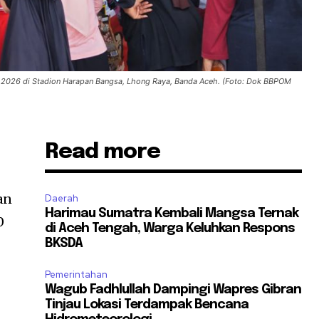
 2026 di Stadion Harapan Bangsa, Lhong Raya, Banda Aceh. (Foto: Dok BBPOM
Read more
an
Daerah
Harimau Sumatra Kembali Mangsa Ternak
0
di Aceh Tengah, Warga Keluhkan Respons
BKSDA
Pemerintahan
Wagub Fadhlullah Dampingi Wapres Gibran
Tinjau Lokasi Terdampak Bencana