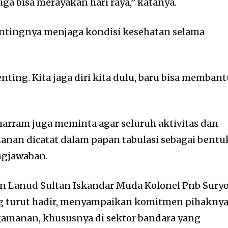
ga bisa merayakan hari raya,” katanya.
ntingnya menjaga kondisi kesehatan selama
nting. Kita jaga diri kita dulu, baru bisa memban
harram juga meminta agar seluruh aktivitas dan
nan dicatat dalam papan tabulasi sebagai bentu
ngjawaban.
n Lanud Sultan Iskandar Muda Kolonel Pnb Sury
ang turut hadir, menyampaikan komitmen pihakny
manan, khususnya di sektor bandara yang