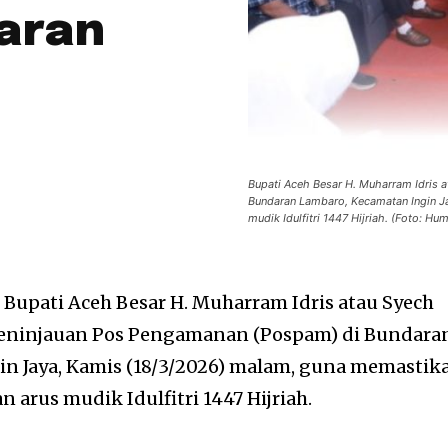
aran
Bupati Aceh Besar H. Muharram Idris
Bundaran Lambaro, Kecamatan Ingin J
mudik Idulfitri 1447 Hijriah. (Foto: H
—
Bupati Aceh Besar H. Muharram Idris atau Syech
ninjauan Pos Pengamanan (Pospam) di Bundara
n Jaya, Kamis (18/3/2026) malam, guna memastik
arus mudik Idulfitri 1447 Hijriah.