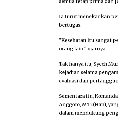
semua tetap prima dan ju
Ia turut menekankan pe
bertugas.
“Kesehatan itu sangat pe
orang lain,” ujarnya.
Tak hanya itu, Syech Mu
kejadian selama pengama
evaluasi dan pertanggu
Sementara itu, Komanda
Anggoro, M.Tr.(Han), y
dalam mendukung penga