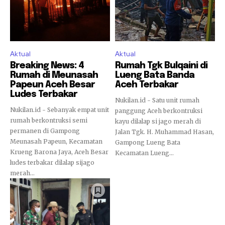
Aktual
Aktual
Breaking News: 4
Rumah Tgk Bulqaini di
Rumah di Meunasah
Lueng Bata Banda
Papeun Aceh Besar
Aceh Terbakar
Ludes Terbakar
Nukilan.id - Satu unit rumah
Nukilan.id - Sebanyak empat unit
panggung Aceh berkontruksi
rumah berkontruksi semi
kayu dilalap si jago merah di
permanen di Gampong
Jalan Tgk. H. Muhammad Hasan,
Meunasah Papeun, Kecamatan
Gampong Lueng Bata
Krueng Barona Jaya, Aceh Besar
Kecamatan Lueng...
ludes terbakar dilalap sijago
merah...