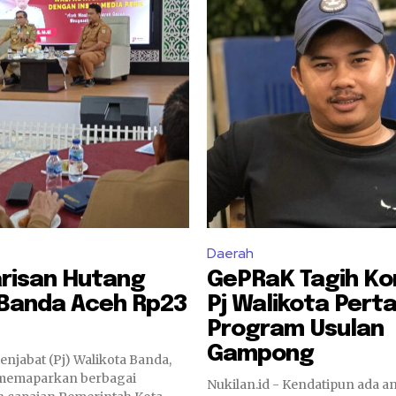
Daerah
arisan Hutang
GePRaK Tagih K
Banda Aceh Rp23
Pj Walikota Pert
Program Usulan
Gampong
Penjabat (Pj) Walikota Banda,
 memaparkan berbagai
Nukilan.id - Kendatipun ada 