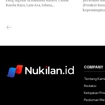
yang digelar di halaman Kantor Camat
persoalan da
Banda Raya, Lam Ara, Selasa,...
(Pemko) Band
kepemimpinann
COMPANY
Tentang Kam
Redaksi
Kebijakan Priv
Pedoman Med