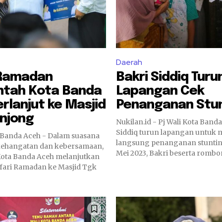
Daerah
 Ramadan
Bakri Siddiq Turu
ntah Kota Banda
Lapangan Cek
rlanjut ke Masjid
Penanganan Stu
Anjong
Nukilan.id - Pj Wali Kota Band
Siddiq turun lapangan untuk
 Banda Aceh - Dalam suasana
langsung penanganan stunting
kehangatan dan kebersamaan,
Mei 2023, Bakri beserta rombo
ota Banda Aceh melanjutkan
fari Ramadan ke Masjid Tgk