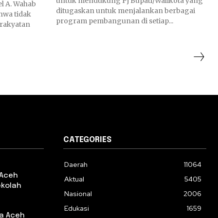
untuk mendukung Pj Bupati/Walikota yang
l A. Wahab
ditugaskan untuk menjalankan berbagai
hwa tidak
program pembangunan di setiap...
rakyatan
CATEGORIES
Daerah
11064
 Aceh
Aktual
5405
ekolah
Nasional
2006
Edukasi
1659
da Aceh