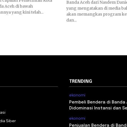
n capaian Pemerintah Kota
Banda Aceh dari Nasdem Danie
a Aceh di bawah
yang mengatakan di media ba
ya yang kini telah...
akan memangkas program ke
dan...
TRENDING
ekonomi
i
Pembeli Bendera di Banda
Didominasi Instansi dan S
asi
ekonomi
ia Siber
Penjualan Bendera di Ban