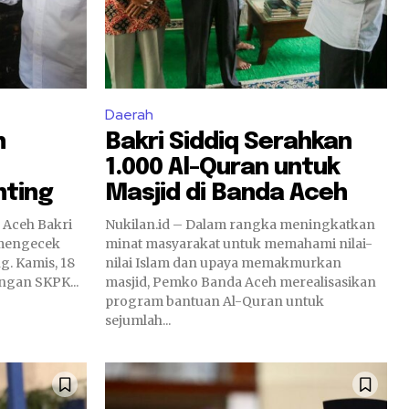
Daerah
n
Bakri Siddiq Serahkan
1.000 Al-Quran untuk
nting
Masjid di Banda Aceh
a Aceh Bakri
Nukilan.id – Dalam rangka meningkatkan
 mengecek
minat masyarakat untuk memahami nilai-
. Kamis, 18
nilai Islam dan upaya memakmurkan
ngan SKPK...
masjid, Pemko Banda Aceh merealisasikan
program bantuan Al-Quran untuk
sejumlah...