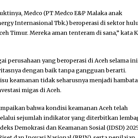
Buktinya, Medco (PT Medco E&P Malaka anak
rgy Internasional Tbk.) beroperasi di sektor hul
ceh Timur. Mereka aman tenteram di sana,” kata 
i perusahaan yang beroperasi di Aceh selama ini
itasnya dengan baik tanpa gangguan berarti.
, isu keamanan tidak seharusnya menjadi hambat
estasi migas di Aceh.
sampaikan bahwa kondisi keamanan Aceh telah
alui sejumlah indikator yang diterbitkan lemba
Indeks Demokrasi dan Keamanan Sosial (IDSD) 202
iset dan Inovasi Nasional (BRIN), serta penilaian