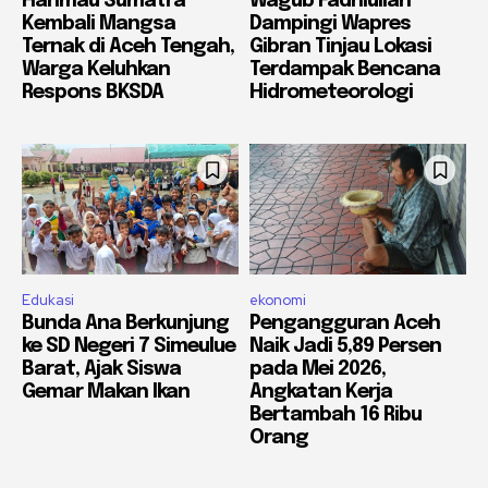
Harimau Sumatra
Wagub Fadhlullah
Kembali Mangsa
Dampingi Wapres
Ternak di Aceh Tengah,
Gibran Tinjau Lokasi
Warga Keluhkan
Terdampak Bencana
Respons BKSDA
Hidrometeorologi
Edukasi
ekonomi
Bunda Ana Berkunjung
Pengangguran Aceh
ke SD Negeri 7 Simeulue
Naik Jadi 5,89 Persen
Barat, Ajak Siswa
pada Mei 2026,
Gemar Makan Ikan
Angkatan Kerja
Bertambah 16 Ribu
Orang