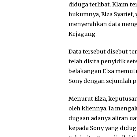
diduga terlibat. Klaim t
hukumnya, Elza Syarief
menyerahkan data menge
Kejagung.
Data tersebut disebut t
telah disita penyidik se
belakangan Elza memut
Sony dengan sejumlah 
Menurut Elza, keputusan
oleh kliennya. Ia meng
dugaan adanya aliran u
kepada Sony yang diduga 