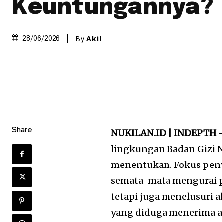
Keuntungannya?
By
Akil
28/06/2026
Share
NUKILAN.ID | INDEPTH 
lingkungan Badan Gizi 
menentukan. Fokus peny
semata-mata mengurai 
tetapi juga menelusuri a
yang diduga menerima a