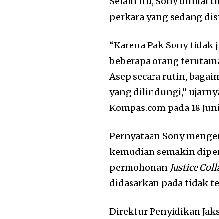
Selain itu, Sony dinilai
perkara yang sedang dis
“Karena Pak Sony tidak 
beberapa orang terutama
Asep secara rutin, baga
yang dilindungi,” ujarn
Kompas.com pada 18 Juni 
Pernyataan Sony mengen
kemudian semakin dipe
permohonan
Justice Col
didasarkan pada tidak t
Direktur Penyidikan Ja