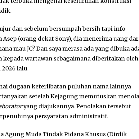
 tidak terbuka mengenai keseluruhan konstruksi
idik.
jujur dan sebelum bersumpah bersih tapi info
 Asep (orang dekat Sony), dia menerima uang dar
imana mau JC? Dan saya merasa ada yang dibuka ad
ya kepada wartawan sebagaimana diberitakan oleh
2026 lalu.
ai dugaan keterlibatan puluhan nama lainnya
rtanyakan setelah Kejagung memutuskan menol
laborator
yang diajukannya. Penolakan tersebut
erpenuhinya persyaratan administratif.
ksa Agung Muda Tindak Pidana Khusus (Dirdik