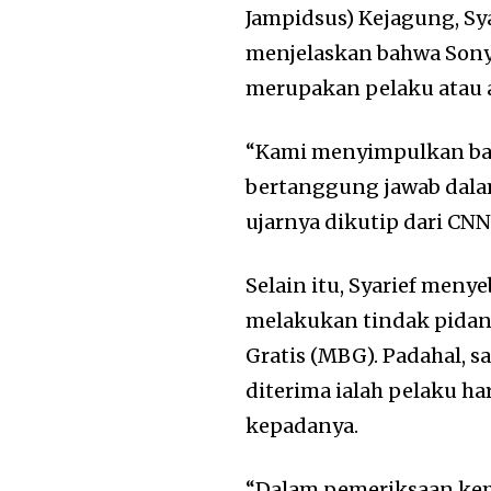
Jampidsus) Kejagung, Sya
menjelaskan bahwa Sony 
merupakan pelaku atau a
“Kami menyimpulkan ba
bertanggung jawab dalam 
ujarnya dikutip dari CNN
Selain itu, Syarief men
melakukan tindak pidana
Gratis (MBG). Padahal, s
diterima ialah pelaku 
kepadanya.
“Dalam pemeriksaan ke