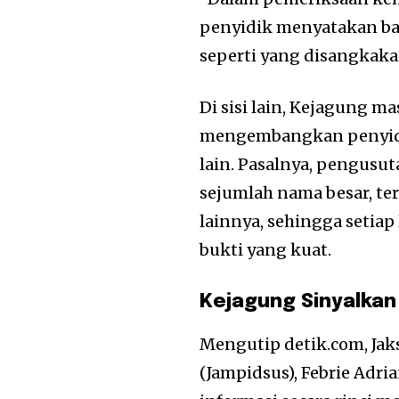
penyidik menyatakan b
seperti yang disangkakan
Di sisi lain, Kejagung m
mengembangkan penyidi
lain. Pasalnya, pengusu
sejumlah nama besar, t
lainnya, sehingga setia
bukti yang kuat.
Kejagung Sinyalka
Mengutip detik.com, Ja
(Jampidsus), Febrie Ad