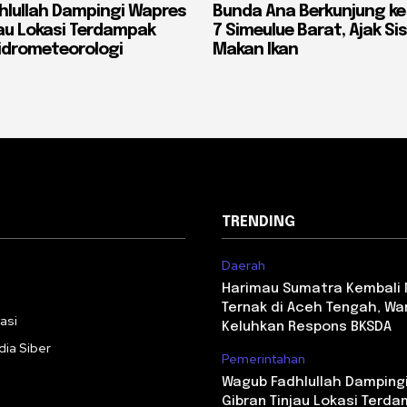
lullah Dampingi Wapres
Bunda Ana Berkunjung ke
jau Lokasi Terdampak
7 Simeulue Barat, Ajak S
idrometeorologi
Makan Ikan
TRENDING
Daerah
i
Harimau Sumatra Kembali
Ternak di Aceh Tengah, Wa
asi
Keluhkan Respons BKSDA
ia Siber
Pemerintahan
Wagub Fadhlullah Damping
Gibran Tinjau Lokasi Terd