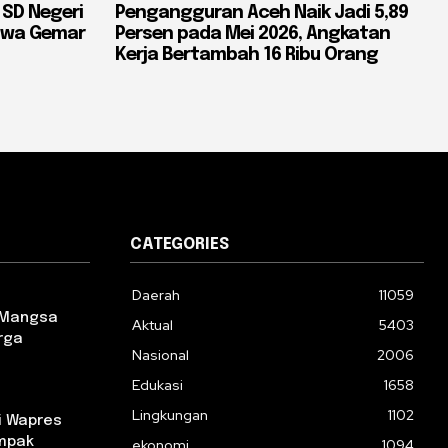
 SD Negeri
Pengangguran Aceh Naik Jadi 5,89
iswa Gemar
Persen pada Mei 2026, Angkatan
Kerja Bertambah 16 Ribu Orang
CATEGORIES
Daerah
11059
 Mangsa
Aktual
5403
rga
Nasional
2006
Edukasi
1658
Lingkungan
1102
i Wapres
ampak
ekonomi
1094