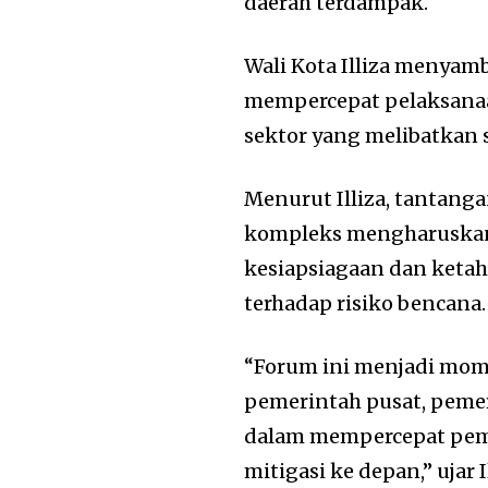
daerah terdampak.
Wali Kota Illiza menya
mempercepat pelaksanaa
sektor yang melibatkan
Menurut Illiza, tantang
kompleks mengharuskan
kesiapsiagaan dan keta
terhadap risiko bencana.
“Forum ini menjadi mo
pemerintah pusat, peme
dalam mempercepat pem
mitigasi ke depan,” ujar Il