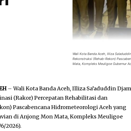
ri
Wali Kota Banda Aceh, Illiza Sa’adudd
Rekonstruksi (Rehab-Rekon) Pascaben
Mata, Kompleks Meuligoe Gubernur Ac
CEH
– Wali Kota Banda Aceh,
Illiza Sa’aduddin Djam
nasi (Rakor) Percepatan Rehabilitasi dan
kon) Pascabencana Hidrometeorologi Aceh yang
avian
di Anjong Mon Mata, Kompleks
Meuligoe
9/6/2026).