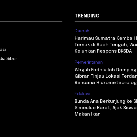
TRENDING
Daerah
i
Harimau Sumatra Kembali
Ternak di Aceh Tengah, Wa
asi
Keluhkan Respons BKSDA
ia Siber
Pemerintahan
Wagub Fadhlullah Damping
Gibran Tinjau Lokasi Terd
Bencana Hidrometeorolog
Edukasi
Bunda Ana Berkunjung ke S
Simeulue Barat, Ajak Sisw
Makan Ikan