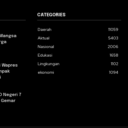
CATEGORIES
Daerah
11059
 Mangsa
Aktual
5403
rga
Nasional
2006
Edukasi
1658
Lingkungan
1102
i Wapres
ampak
ekonomi
1094
i
D Negeri 7
a Gemar