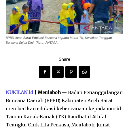
BPBD Aceh Barat Edukasi Bencana kepada Murid TK, Kenalkan Tanggap
Bencana Sejak Dini. (Foto: ANTARA)
Share
NUKILAN.id
| Meulaboh
— Badan Penanggulangan
Bencana Daerah (BPBD) Kabupaten Aceh Barat
memberikan edukasi kebencanaan kepada murid
Taman Kanak-Kanak (TK) Raudhatul Athfal
Teungku Chik Lila Perkasa, Meulaboh, Jumat